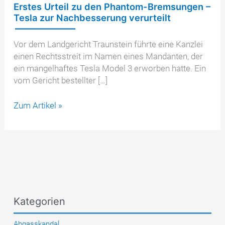
Erstes Urteil zu den Phantom-Bremsungen –
Tesla zur Nachbesserung verurteilt
Vor dem Landgericht Traunstein führte eine Kanzlei
einen Rechtsstreit im Namen eines Mandanten, der
ein mangelhaftes Tesla Model 3 erworben hatte. Ein
vom Gericht bestellter […]
Erstes
Zum Artikel »
Urteil
zu
den
Phantom-
Bremsungen
–
Tesla
Kategorien
zur
Nachbesserung
Abgasskandal