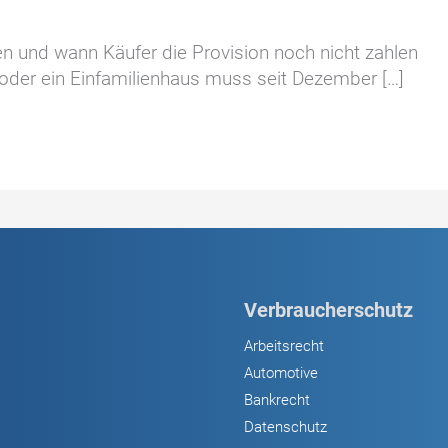
n und wann Käufer die Provision noch nicht zahlen
der ein Einfamilienhaus muss seit Dezember […]
Verbraucherschutz
Arbeitsrecht
Automotive
Bankrecht
Datenschutz