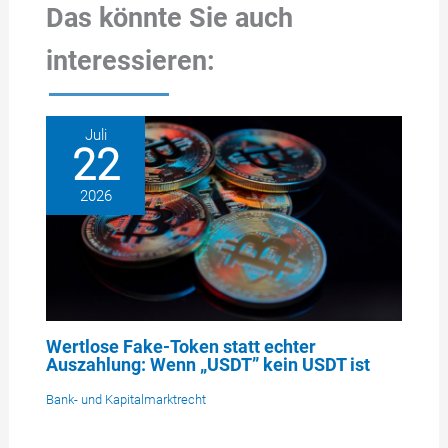
Das könnte Sie auch
interessieren:
Juli
22
2026
Wertlose Fake-Token statt echter
Auszahlung: Wenn „USDT” kein USDT ist
Bank- und Kapitalmarktrecht