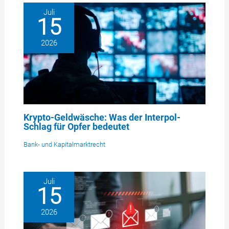
Juli
15
2026
Krypto-Geldwäsche: Was der Interpol-
Schlag für Opfer bedeutet
Bank- und Kapitalmarktrecht
Juli
15
2026