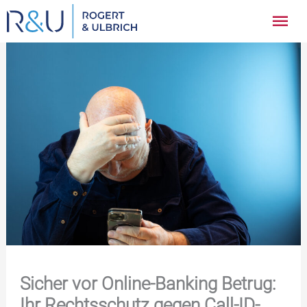
Zum
Hau
Inhalt
springen
Sicher vor Online-Banking Betrug:
Ihr Rechtsschutz gegen Call-ID-