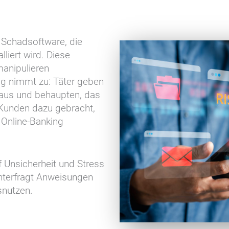
Schadsoftware, die
iert wird. Diese
anipulieren
g nimmt zu: Täter geben
 aus und behaupten, das
 Kunden dazu gebracht,
Online-Banking
f Unsicherheit und Stress
interfragt Anweisungen
snutzen.