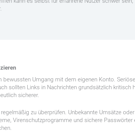
iffen kann es selbst für erfahrene Nutzer schwer sein,
.
uzieren
nem bewussten Umgang mit dem eigenen Konto. Seriöse
sollten Links in Nachrichten grundsätzlich kritisch hi
eutlich sicherer.
en regelmäßig zu überprüfen. Unbekannte Umsätze oder 
me, Virenschutzprogramme und sichere Passwörter erh
chen.