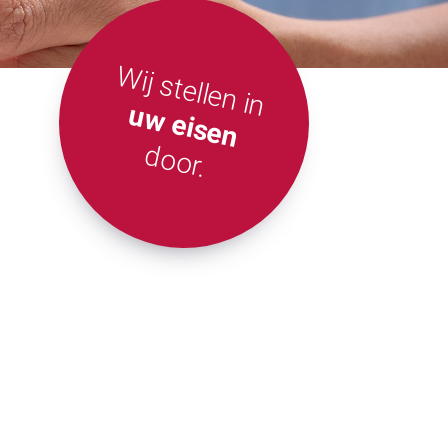
Wij stellen in
uw eisen
door.