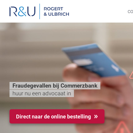
Ga
naar
c
inhoud
Fraudegevallen bij Commerzbank
huur nu een advocaat in
Direct naar de online bestelling