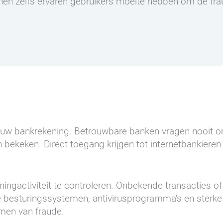
nnen zelfs ervaren gebruikers moeite hebben om de fr
op uw bankrekening. Betrouwbare banken vragen nooit o
ekeken. Direct toegang krijgen tot internetbankieren vi
ingactiviteit te controleren. Onbekende transacties 
 besturingssystemen, antivirusprogramma's en sterke
men van fraude.