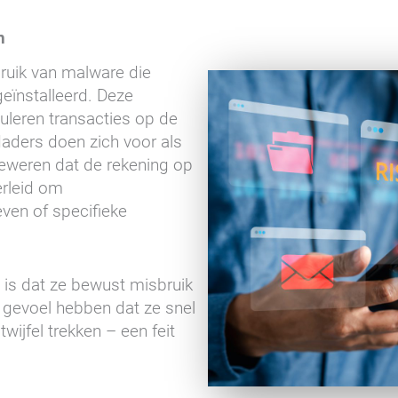
n
ruik van malware die
ïnstalleerd. Deze
uleren transacties op de
daders doen zich voor als
weren dat de rekening op
erleid om
even of specifieke
 is dat ze bewust misbruik
 gevoel hebben dat ze snel
wijfel trekken – een feit