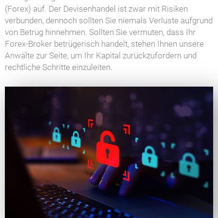
(Forex) auf. Der Devisenhandel ist zwar mit Risiken
verbunden, dennoch sollten Sie niemals Verluste aufgrund
von Betrug hinnehmen. Sollten Sie vermuten, dass Ihr
Forex-Broker betrügerisch handelt, stehen Ihnen unsere
Anwälte zur Seite, um Ihr Kapital zurückzufordern und
rechtliche Schritte einzuleiten.