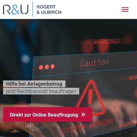
Zum
Hau
Inhalt
springen
Hilfe bei Anlagenbetrug
jetzt Rechtsanwalt beauftragen
Direkt zur Online Beauftragung