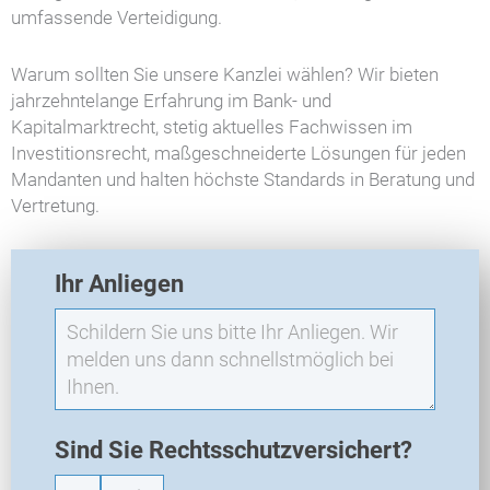
umfassende Verteidigung.
Warum sollten Sie unsere Kanzlei wählen? Wir bieten
jahrzehntelange Erfahrung im Bank- und
Kapitalmarktrecht, stetig aktuelles Fachwissen im
Investitionsrecht, maßgeschneiderte Lösungen für jeden
Mandanten und halten höchste Standards in Beratung und
Vertretung.
E
Ihr Anliegen
X
O
-
N
e
u
a
Sind Sie Rechtsschutzversichert?
n