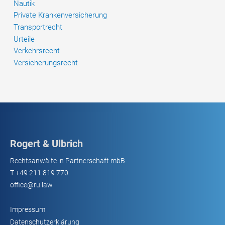
Nautik
Private Krankenversicherung
Transportrecht
Urteile
Verkehrsrecht
Versicherungsrecht
Rogert & Ulbrich
Rechtsanwälte in Partnerschaft mbB
T
+49 211 819 770
office@ru.law
Impressum
Datenschutzerklärung