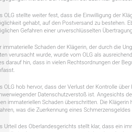
s OLG stellte weiter fest, dass die Einwilligung der Kl
glichkeit gehabt, auf den Postversand zu bestehen. Ebe
glichen Gefahren einer unverschlüsselten Übertragung
r immaterielle Schaden der Klägerin, der durch die Un
ten verursacht wurde, wurde vom OLG als ausreichen
es darauf hin, dass in vielen Rechtsordnungen der Beg
fasst.
s OLG hob hervor, dass der Verlust der Kontrolle übe
hwerwiegender Datenschutzverstoß ist. Angesichts des
nen immateriellen Schaden überschritten. Die Klägerin
fahren, was die Zuerkennung eines Schmerzensgeldes 
s Urteil des Oberlandesgerichts stellt klar, dass ein