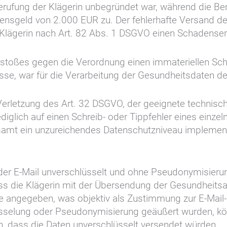
rufung der Klägerin unbegründet war, während die Beru
zensgeld von 2.000 EUR zu. Der fehlerhafte Versand de
 Klägerin nach Art. 82 Abs. 1 DSGVO einen Schadenser
stoßes gegen die Verordnung einen immateriellen Sch
se, war für die Verarbeitung der Gesundheitsdaten der
rletzung des Art. 32 DSGVO, der geeignete technisc
ediglich auf einen Schreib- oder Tippfehler eines einze
esamt ein unzureichendes Datenschutzniveau implementi
er E-Mail unverschlüsselt und ohne Pseudonymisierun
ss die Klägerin mit der Übersendung der Gesundheitsak
se angegeben, was objektiv als Zustimmung zur E-Mail-
üsselung oder Pseudonymisierung geäußert wurden, kö
, dass die Daten unverschlüsselt versendet würden.