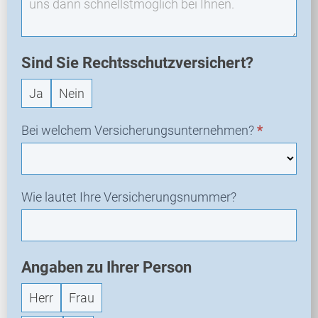
N
e
u
a
Sind Sie Rechtsschutzversichert?
n
Ja
Nein
f
r
a
Bei welchem Versicherungsunternehmen?
*
g
e
Wie lautet Ihre Versicherungsnummer?
Angaben zu Ihrer Person
Herr
Frau