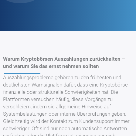
Warum Kryptobörsen Auszahlungen zurückhalten –
und warum Sie das ernst nehmen sollten
Auszahlungsprobleme gehören zu den frühesten und
deutlichsten Warnsignalen dafür, dass eine Kryptobörse
finanzielle oder strukturelle Schwierigkeiten hat. Die
Plattformen versuchen häufig, diese Vorgänge zu
verschleiern, indem sie allgemeine Hinweise auf
Systembelastungen oder interne Überprüfungen geben.
Gleichzeitig wird der Kontakt zum Kundensupport immer
schwieriger. Oft sind nur noch automatische Antworten
verfügbar, oder die Plattform ist zeitweise gar nicht