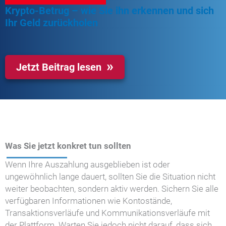
Krypto-Betrug – wie Sie ihn erkennen und sich
Ihr Geld zurückholen
Jetzt Beitrag lesen
Was Sie jetzt konkret tun sollten
Wenn Ihre Auszahlung ausgeblieben ist oder
ungewöhnlich lange dauert, sollten Sie die Situation nicht
weiter beobachten, sondern aktiv werden. Sichern Sie alle
verfügbaren Informationen wie Kontostände,
Transaktionsverläufe und Kommunikationsverläufe mit
der Plattform. Warten Sie jedoch nicht darauf, dass sich