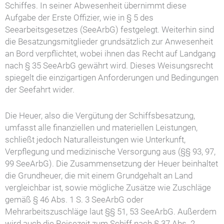
Schiffes. In seiner Abwesenheit übernimmt diese
Aufgabe der Erste Offizier, wie in § 5 des
Seearbeitsgesetzes (SeeArbG) festgelegt. Weiterhin sind
die Besatzungsmitglieder grundsätzlich zur Anwesenheit
an Bord verpflichtet, wobei ihnen das Recht auf Landgang
nach § 35 SeeArbG gewährt wird. Dieses Weisungsrecht
spiegelt die einzigartigen Anforderungen und Bedingungen
der Seefahrt wider.
Die Heuer, also die Vergütung der Schiffsbesatzung,
umfasst alle finanziellen und materiellen Leistungen,
schließt jedoch Naturalleistungen wie Unterkunft,
Verpflegung und medizinische Versorgung aus (§§ 93, 97,
99 SeeArbG). Die Zusammensetzung der Heuer beinhaltet
die Grundheuer, die mit einem Grundgehalt an Land
vergleichbar ist, sowie mögliche Zusätze wie Zuschläge
gemäß § 46 Abs. 1 S. 3 SeeArbG oder
Mehrarbeitszuschläge laut §§ 51, 53 SeeArbG. Außerdem
wird auch die Reisezeit zum Schiff nach § 37 Abs. 2