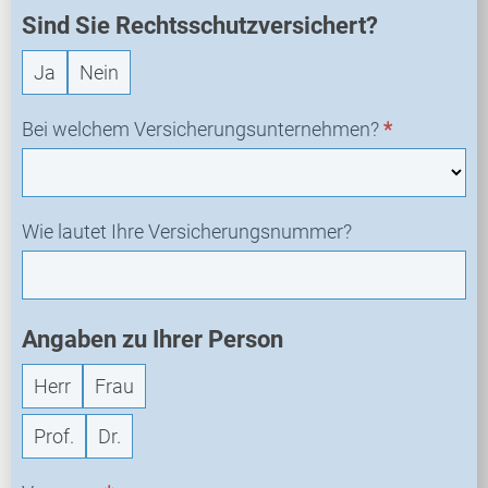
a
Sind Sie Rechtsschutzversichert?
n
Ja
Nein
f
r
a
Bei welchem Versicherungsunternehmen?
*
g
e
Wie lautet Ihre Versicherungsnummer?
Angaben zu Ihrer Person
Herr
Frau
Prof.
Dr.