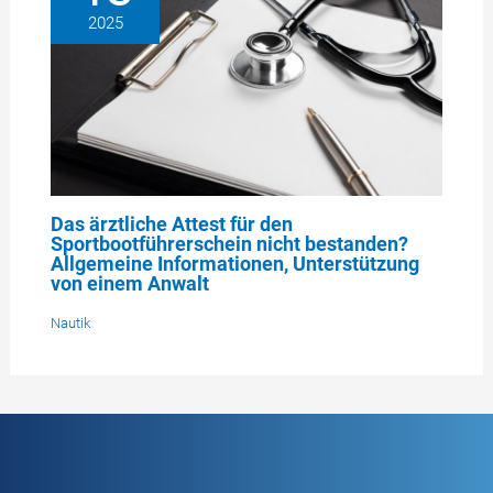
2025
Das ärztliche Attest für den
Sportbootführerschein nicht bestanden?
Allgemeine Informationen, Unterstützung
von einem Anwalt
Nautik