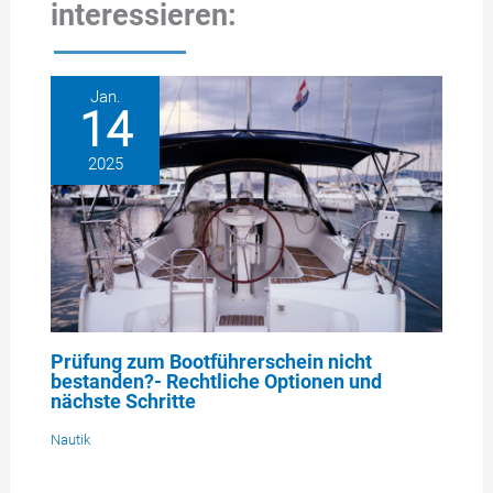
interessieren:
Jan.
14
2025
Prüfung zum Bootführerschein nicht
bestanden?- Rechtliche Optionen und
nächste Schritte
Nautik