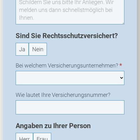
-
N
e
u
a
Sind Sie Rechtsschutzversichert?
n
Ja
Nein
f
r
a
Bei welchem Versicherungsunternehmen?
*
g
e
Wie lautet Ihre Versicherungsnummer?
Angaben zu Ihrer Person
Herr
Frau