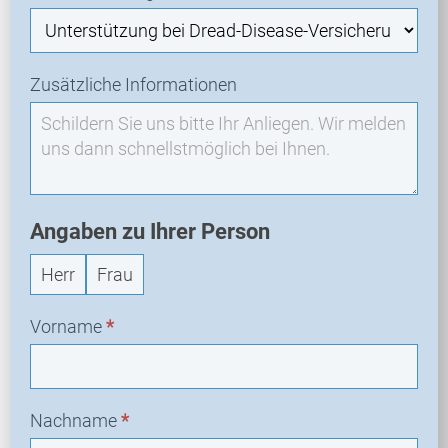
e
u
a
Zusätzliche Informationen
n
f
r
a
g
e
Angaben zu Ihrer Person
Herr
Frau
Vorname
*
Nachname
*