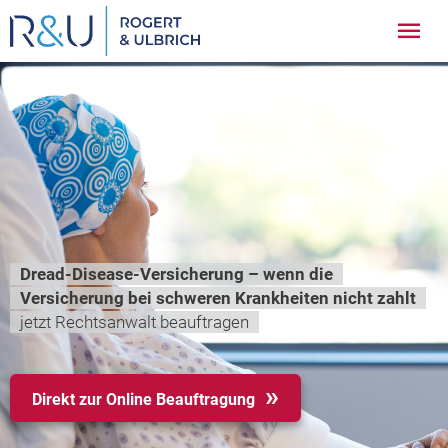
Zum
Hau
Inhalt
springen
Dread-Disease-Versicherung – wenn die
Versicherung bei schweren Krankheiten nicht zahlt
jetzt Rechtsanwalt beauftragen
Direkt zur Online Beauftragung