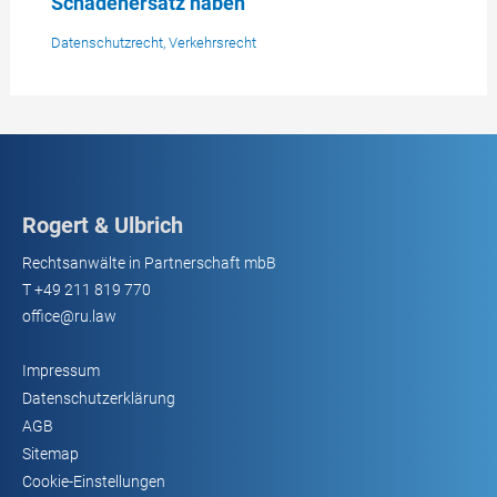
Schadenersatz haben
Datenschutzrecht
,
Verkehrsrecht
Rogert & Ulbrich
Rechtsanwälte in Partnerschaft mbB
T
+49 211 819 770
office@ru.law
Impressum
Datenschutzerklärung
AGB
Sitemap
Cookie-Einstellungen