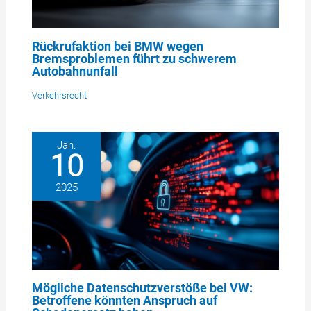
Rückrufaktion bei BMW wegen
Bremsproblemen führt zu schwerem
Autobahnunfall
Verkehrsrecht
Jan.
10
2025
Mögliche Datenschutzverstöße bei VW:
Betroffene könnten Anspruch auf