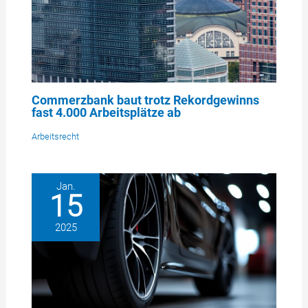
Commerzbank baut trotz Rekordgewinns
fast 4.000 Arbeitsplätze ab
Arbeitsrecht
Jan.
15
2025