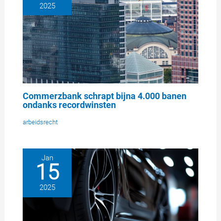
2025
Commerzbank schrapt bijna 4.000 banen
ondanks recordwinsten
arbeidsrecht
Jan
15
2025