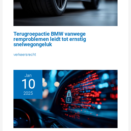
Terugroepactie BMW vanwege
remproblemen leidt tot ernstig
snelwegongeluk
verkeersrecht
Jan
10
2025