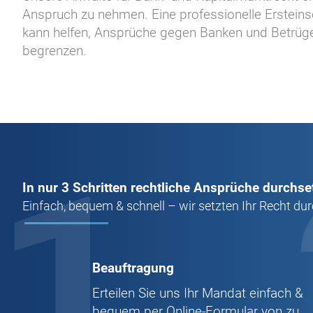
Anspruch zu nehmen. Eine professionelle Ersteins
kann helfen, Ansprüche gegen Banken und Betrüge
begrenzen.
1
In nur 3 Schritten rechtliche Ansprüche durchse
Einfach, bequem & schnell – wir setzten Ihr Recht dur
Beauftragung
Erteilen Sie uns Ihr Mandat einfach &
bequem per Online-Formular von zu