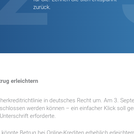
zurück.
rug erleichtern
cherkreditrichtlinie in deutsches Recht um. Am 3. Se
eschlossen werden können – ein einfacher Klick soll ge
Unterschrift erforderte.
nnte Betrug bei Online-Krediten erheblich erleichtern.