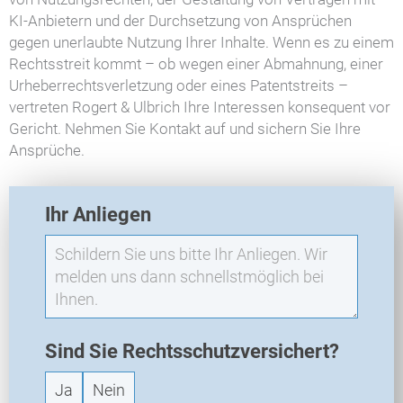
KI-Anbietern und der Durchsetzung von Ansprüchen
gegen unerlaubte Nutzung Ihrer Inhalte. Wenn es zu einem
Rechtsstreit kommt – ob wegen einer Abmahnung, einer
Urheberrechtsverletzung oder eines Patentstreits –
vertreten Rogert & Ulbrich Ihre Interessen konsequent vor
Gericht. Nehmen Sie Kontakt auf und sichern Sie Ihre
Ansprüche.
E
Ihr Anliegen
X
O
-
N
e
u
a
Sind Sie Rechtsschutzversichert?
n
Ja
Nein
f