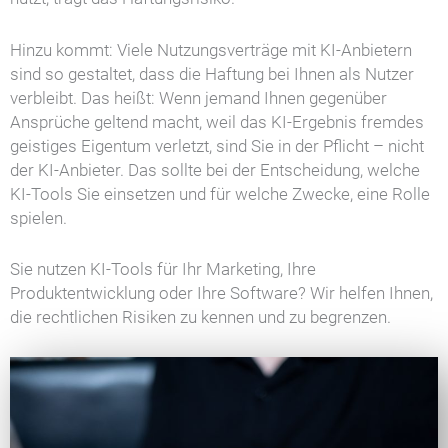
Hinzu kommt: Viele Nutzungsverträge mit KI-Anbietern
sind so gestaltet, dass die Haftung bei Ihnen als Nutzer
verbleibt. Das heißt: Wenn jemand Ihnen gegenüber
Ansprüche geltend macht, weil das KI-Ergebnis fremdes
geistiges Eigentum verletzt, sind Sie in der Pflicht – nicht
der KI-Anbieter. Das sollte bei der Entscheidung, welche
KI-Tools Sie einsetzen und für welche Zwecke, eine Rolle
spielen.
Sie nutzen KI-Tools für Ihr Marketing, Ihre
Produktentwicklung oder Ihre Software? Wir helfen Ihnen,
die rechtlichen Risiken zu kennen und zu begrenzen.