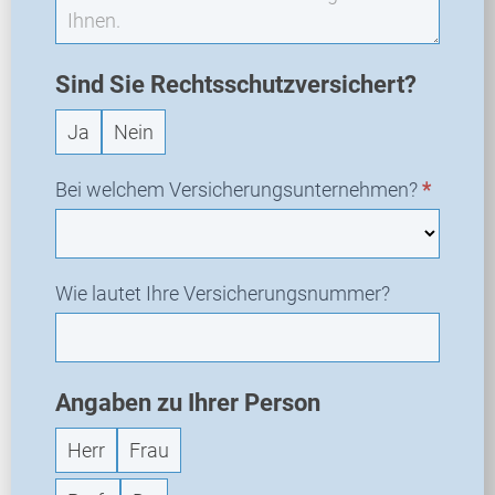
N
e
u
a
Sind Sie Rechtsschutzversichert?
n
Ja
Nein
f
r
a
Bei welchem Versicherungsunternehmen?
*
g
e
Wie lautet Ihre Versicherungsnummer?
Angaben zu Ihrer Person
Herr
Frau