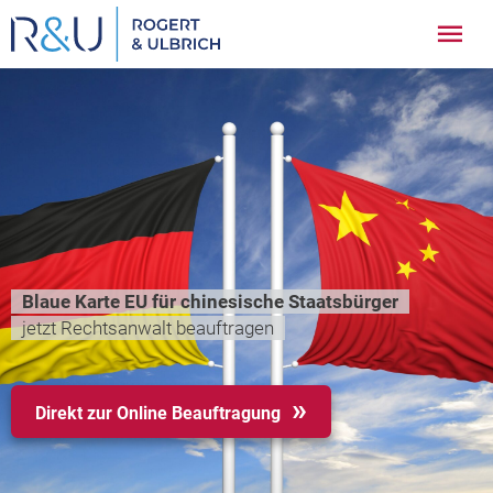
Zum
Hau
Inhalt
springen
Blaue Karte EU für chinesische Staatsbürger
jetzt Rechtsanwalt beauftragen
Direkt zur Online Beauftragung