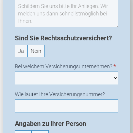
O
-
N
e
u
a
Sind Sie Rechtsschutzversichert?
n
Ja
Nein
f
r
a
Bei welchem Versicherungsunternehmen?
*
g
e
Wie lautet Ihre Versicherungsnummer?
Angaben zu Ihrer Person