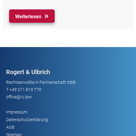
Weiterlesen
Rogert & Ulbrich
Rechtsanwälte in Partnerschaft mbB
T
+49 211 819 770
office@ru.law
Impressum
Datenschutzerklärung
AGB
Sitemap