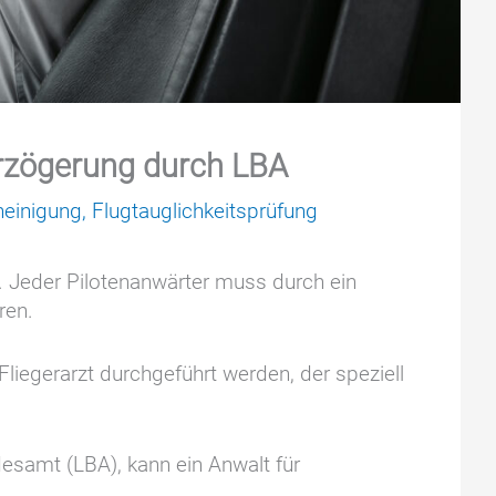
erzögerung durch LBA
heinigung
,
Flugtauglichkeitsprüfung
n. Jeder Pilotenanwärter muss durch ein
hren.
iegerarzt durchgeführt werden, der speziell
esamt (LBA), kann ein Anwalt für