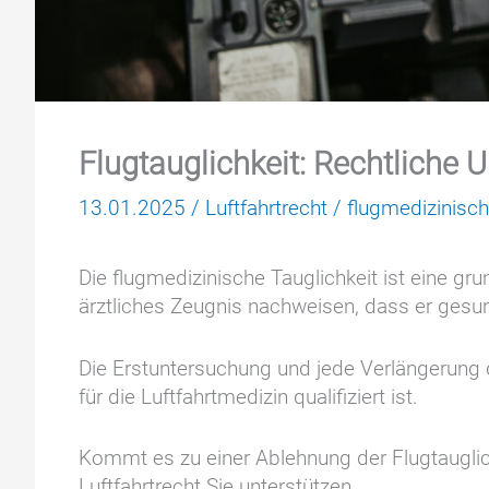
Flugtauglichkeit: Rechtliche
13.01.2025
/
Luftfahrtrecht
/
flugmedizinisch
Die flugmedizinische Tauglichkeit ist eine g
ärztliches Zeugnis nachweisen, dass er gesund
Die Erstuntersuchung und jede Verlängerung 
für die Luftfahrtmedizin qualifiziert ist.
Kommt es zu einer Ablehnung der Flugtauglic
Luftfahrtrecht Sie unterstützen.