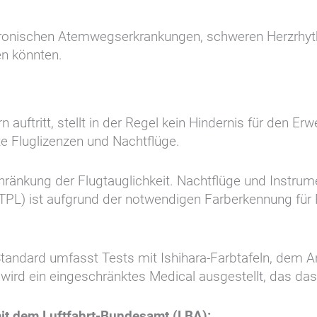
onischen Atemwegserkrankungen, schweren Herzrhyth
en könnten.
uftritt, stellt in der Regel kein Hindernis für den Erw
e Fluglizenzen und Nachtflüge.
chränkung der Flugtauglichkeit. Nachtflüge und Instr
/ATPL) ist aufgrund der notwendigen Farberkennung f
Standard umfasst Tests mit Ishihara-Farbtafeln, dem
 wird ein eingeschränktes Medical ausgestellt, das das
it dem Luftfahrt-Bundesamt (LBA):