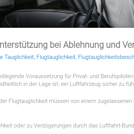
 Unterstützung bei Ablehnung und V
e Tauglichkeit
,
Flugtauglichkeit
,
Flugtauglichkeitsbesc
rundlegende Voraussetzung für Privat- und Berufspilote
heitlich in der Lage ist, ein Luftfahrzeug sicher zu fü
der Flugtauglichkeit müssen von einem zugelassenen Fl
hkeit oder zu Verzögerungen durch das Luftfahrt-Bund