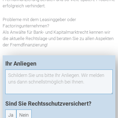
erfolgreich verhindert.
Probleme mit dem Leasinggeber oder
Factoringunternehmen?
Als Anwälte für Bank- und Kapitalmarktrecht kennen wir
die aktuelle Rechtslage und beraten Sie zu allen Aspekten
der Fremdfinanzierung!
E
Ihr Anliegen
X
O
-
N
e
u
a
Sind Sie Rechtsschutzversichert?
n
Ja
Nein
f