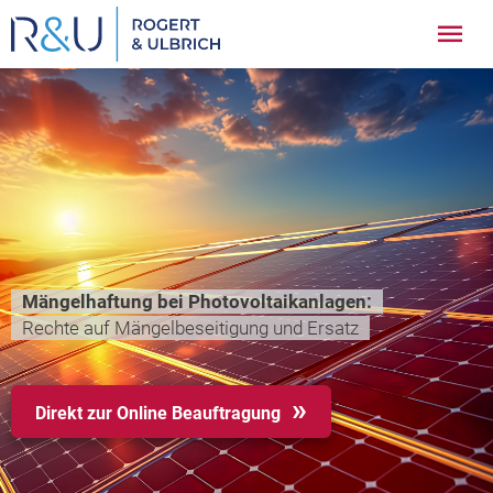
Zum
Hau
Inhalt
springen
Mängelhaftung bei Photovoltaikanlagen:
Rechte auf Mängelbeseitigung und Ersatz
Direkt zur Online Beauftragung