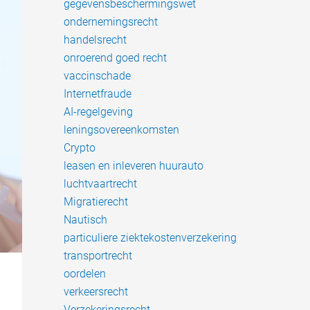
gegevensbeschermingswet
ondernemingsrecht
handelsrecht
onroerend goed recht
vaccinschade
Internetfraude
AI-regelgeving
leningsovereenkomsten
Crypto
leasen en inleveren huurauto
luchtvaartrecht
Migratierecht
Nautisch
particuliere ziektekostenverzekering
transportrecht
oordelen
verkeersrecht
Verzekeringsrecht