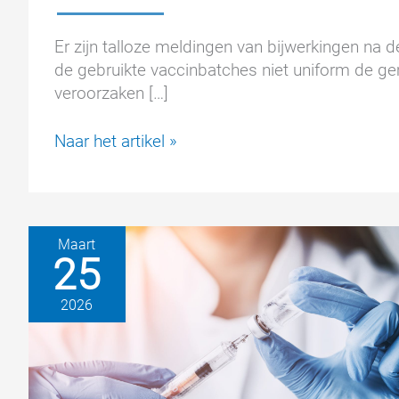
Er zijn talloze meldingen van bijwerkingen na 
de gebruikte vaccinbatches niet uniform de ge
veroorzaken […]
Vaccinschade
Naar het artikel »
na
coronavaccinatie:
bijzonder
schadelijke
Maart
batchnummers
25
2026