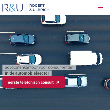
Ga
Hoo
naar
inhoud
advocatenkantoor voor consumenten
in de automobielsector
eerste telefonisch consult