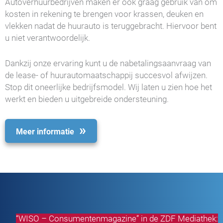
Autoverhuurbedrijven maken er ook graag gebruik van om
kosten in rekening te brengen voor krassen, deuken en
vlekken nadat de huurauto is teruggebracht. Hiervoor bent
u niet verantwoordelijk.
Dankzij onze ervaring kunt u de nabetalingsaanvraag van
de lease- of huurautomaatschappij succesvol afwijzen.
Stop dit oneerlijke bedrijfsmodel. Wij laten u zien hoe het
werkt en bieden u uitgebreide ondersteuning.
Meer informatie
“WISO – Consumentenmagazine” in de ZDF Mediathek: