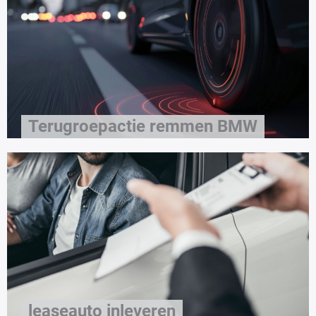
Terugroepactie remmen BMW
leaseauto inleveren