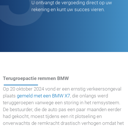
U ontvangt de vergoeding direct op uw
rekening en kunt uw succes vieren.
Terugroepactie remmen BMW
Op 20 oktober 2024 vond er een ernstig verkeersongeval
plaats
gemeld met een BMW X7
, die onlangs werd
teruggeroepen vanwege een storing in het remsysteem.
De bestuurder, die de auto pas een paar maanden eerder
had gekocht, moest tijdens een rit plotseling en
onverwachts de remkracht drastisch verhogen omdat het