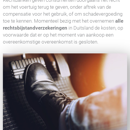
Rechtbanken geven consumenten doorgaans het recht
om het voertuig terug te geven, onder aftrek van de
compensatie voor het gebruik, of om schadevergoeding
toe te kennen. Momenteel bezig met het overnemen
alle
rechtsbijstandverzekeringen
in Duitsland de kosten, op
voorwaarde dat er op het moment van aankoop een
overeenkomstige overeenkomst is gesloten.