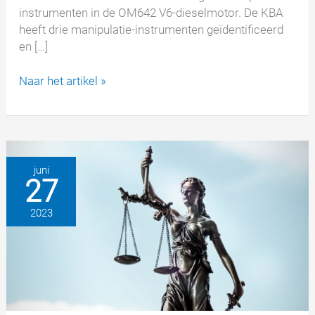
instrumenten in de OM642 V6-dieselmotor. De KBA
heeft drie manipulatie-instrumenten geïdentificeerd
en […]
Dieselschandaal:
Naar het artikel »
Mercedes-
Benz
dreigt
te
worden
juni
27
gesloten
vanwege
2023
illegale
manipulatie
van
emissiesoftware