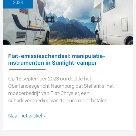
2023
terugroepacties
vanwege
illegale
sjoemelsoftware
Fiat-emissieschandaal: manipulatie-
instrumenten in Sunlight-camper
Op 15 september 2023 oordeelde het
Oberlandesgericht Naumburg dat Stellantis, het
moederbedrijf van Fiat-Chrysler, een
schadevergoeding van 10 euro moet betalen
Fiat-
Naar het artikel »
emissieschandaal:
manipulatie-