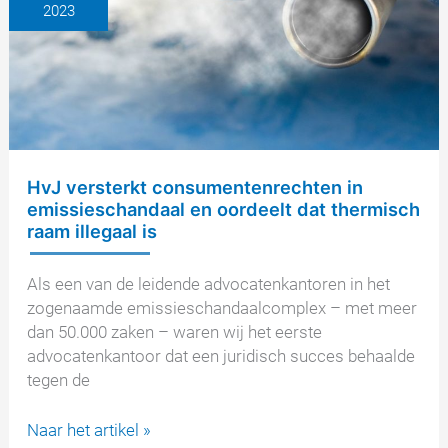
2023
maken
de
weg
vrij
voor
differentiële
schadevergoedingen
in
HvJ versterkt consumentenrechten in
dieselprocedures
emissieschandaal en oordeelt dat thermisch
raam illegaal is
Als een van de leidende advocatenkantoren in het
zogenaamde emissieschandaalcomplex – met meer
dan 50.000 zaken – waren wij het eerste
advocatenkantoor dat een juridisch succes behaalde
tegen de
HvJ
Naar het artikel »