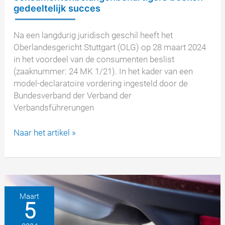
gedeeltelijk succes
Na een langdurig juridisch geschil heeft het
Oberlandesgericht Stuttgart (OLG) op 28 maart 2024
in het voordeel van de consumenten beslist
(zaaknummer: 24 MK 1/21). In het kader van een
model-declaratoire vordering ingesteld door de
Bundesverband der Verband der
Verbandsführerungen
Model
Naar het artikel »
declaratoire
vordering
tegen
Mercedes-
Benz:
Maart
5
consumentenbelangenbehartigers
boeken