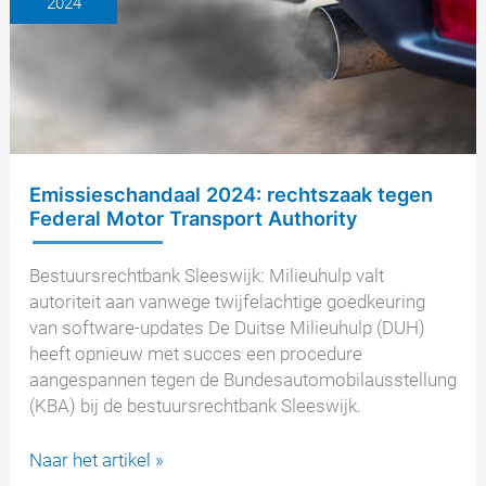
2024
gedeeltelijk
succes
Emissieschandaal 2024: rechtszaak tegen
Federal Motor Transport Authority
Bestuursrechtbank Sleeswijk: Milieuhulp valt
autoriteit aan vanwege twijfelachtige goedkeuring
van software-updates De Duitse Milieuhulp (DUH)
heeft opnieuw met succes een procedure
aangespannen tegen de Bundesautomobilausstellung
(KBA) bij de bestuursrechtbank Sleeswijk.
Emissieschandaal
Naar het artikel »
2024: