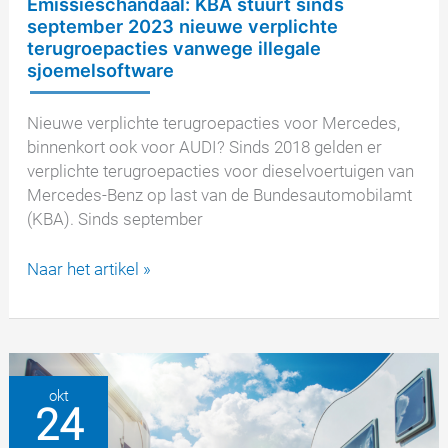
Emissieschandaal: KBA stuurt sinds
september 2023 nieuwe verplichte
terugroepacties vanwege illegale
sjoemelsoftware
Nieuwe verplichte terugroepacties voor Mercedes,
binnenkort ook voor AUDI? Sinds 2018 gelden er
verplichte terugroepacties voor dieselvoertuigen van
Mercedes-Benz op last van de Bundesautomobilamt
(KBA). Sinds september
Emissieschandaal:
Naar het artikel »
KBA
stuurt
sinds
september
2023
okt
24
nieuwe
verplichte