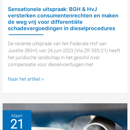
Sensationele uitspraak: BGH & HvJ
versterken consumentenrechten en maken
de weg vrij voor differentiële
schadevergoedingen in dieselprocedures
De recente uitspraak van het Federale Hof van
Justitie (BGH) van 26 juni 2023 (VIa ZR 335/21) heeft
het juridische landschap in het geschil over
compensatie voor dieselvoertuigen met
Sensationele
Naar het artikel »
uitspraak:
BGH
&
HvJ
versterken
Maart
21
consumentenrechten
en