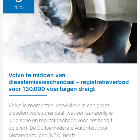
terugroepactie
2025
vanwege
emissiemanipulatie
Volvo te midden van
dieselemissieschandaal – registratieverbod
voor 130.000 voertuigen dreigt
Volvo is momenteel verwikkeld in een groot
dieselemissieschandaal, wat een aanzienlijke
juridische en reputatieschade voor het bedrijf
oplevert. De Duitse Federale Autoriteit voor
Motorvoertuigen (KBA) heeft