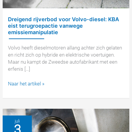
Dreigend rijverbod voor Volvo-diesel: KBA
eist terugroepactie vanwege
emissiemanipulatie
Volvo heeft dieselmotoren allang achter zich gelaten
en richt zich op hybride en elektrische voertuigen.
Maar nu kampt de Zweedse autofabrikant met een
erfenis […]
Dreigend
Naar het artikel »
rijverbod
voor
Volvo-
diesel:
KBA
juli
3
eist