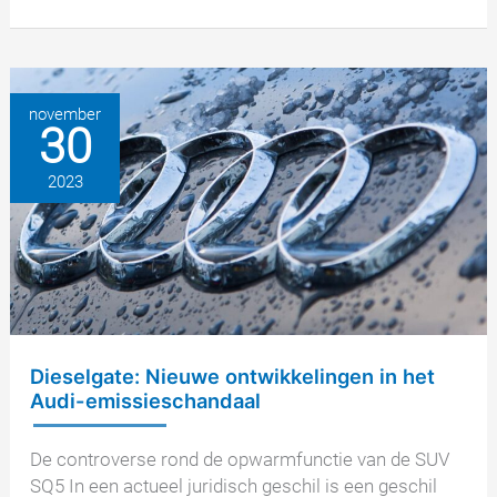
rechtszaak
tegen
Federal
Motor
november
30
Transport
Authority
2023
Dieselgate: Nieuwe ontwikkelingen in het
Audi-emissieschandaal
De controverse rond de opwarmfunctie van de SUV
SQ5 In een actueel juridisch geschil is een geschil