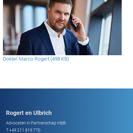
Dokter Marco Rogert (498 KB)
Rogert en Ulbrich
Advocaten in Partnerschap mbB
T
+49 211 819 770