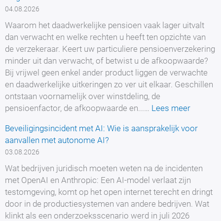
ohne
04.08.2026
Maklerleistung:
fehlende
Waarom het daadwerkelijke pensioen vaak lager uitvalt
Vermittlung
dan verwacht en welke rechten u heeft ten opzichte van
und
de verzekeraar. Keert uw particuliere pensioenverzekering
Verwirkung
minder uit dan verwacht, of betwist u de afkoopwaarde?
Bij vrijwel geen enkel ander product liggen de verwachte
en daadwerkelijke uitkeringen zo ver uit elkaar. Geschillen
ontstaan voornamelijk over winstdeling, de
:
pensioenfactor, de afkoopwaarde en...…
Lees meer
Private
Beveiligingsincident met AI: Wie is aansprakelijk voor
Rentenv
aanvallen met autonome AI?
–
03.08.2026
Auszahl
Kürzung
Wat bedrijven juridisch moeten weten na de incidenten
und
met OpenAI en Anthropic: Een AI-model verlaat zijn
Streit
testomgeving, komt op het open internet terecht en dringt
mit
door in de productiesystemen van andere bedrijven. Wat
dem
klinkt als een onderzoeksscenario werd in juli 2026