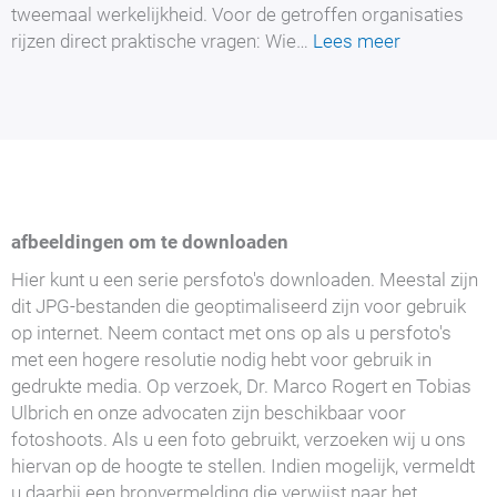
Versiche
tweemaal werkelijkheid. Voor de getroffen organisaties
:
rijzen direct praktische vragen: Wie…
Lees meer
KI-
Sicherheitsv
Wer
haftet
für
autonome
KI-
afbeeldingen om te downloaden
Angriffe?
Hier kunt u een serie persfoto's downloaden. Meestal zijn
dit JPG-bestanden die geoptimaliseerd zijn voor gebruik
op internet. Neem contact met ons op als u persfoto's
met een hogere resolutie nodig hebt voor gebruik in
gedrukte media. Op verzoek, Dr. Marco Rogert en Tobias
Ulbrich en onze advocaten zijn beschikbaar voor
fotoshoots. Als u een foto gebruikt, verzoeken wij u ons
hiervan op de hoogte te stellen. Indien mogelijk, vermeldt
u daarbij een bronvermelding die verwijst naar het