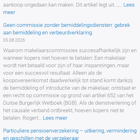
aankoop ongedaan kan maken. Dit artikel legt uit...,…
Lees
:
meer
Tesla-
Geen commissie zonder bemiddelingsdiensten: gebrek
Kauf
aan bemiddeling en verbeurdverklaring.
über
05.08.2026
den
Bestellbutton
Waarom makelaarscommissies succesafhankelijk zijn en
rückabwickeln
wanneer kopers niet hoeven te betalen: Een makelaar
–
wordt niet betaald voor zijn of haar inspanningen, maar
was
voor een succesvol resultaat. Alleen als de
die
koopovereenkomst daadwerkelijk tot stand komt dankzij
Button-
de bemiddeling of introductie van de makelaar, ontstaat er
Lösung
een recht op commissie op grond van artikel 652 van het
ermöglicht
Duitse Burgerlijk Wetboek (BGB). Als de dienstverlening of
het causale verband ontbreekt, hoeven kopers niet te
:
betalen. Rogert…
Lees meer
Keine
Particuliere pensioenverzekering – uitkering, vermindering
Provision
en geschillen met de verzekeraar