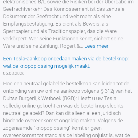
elektronisches B/L sowie die Risiken bei der Übergabe im
Seefrachtverkehr Das Konnossement ist das zentrale
Dokument der Seefracht und weit mehr als eine
Empfangsbestätigung. Es dient als Beweis, als
Sperrpapier und als Traditionspapier, das die Ware
verkörpert. Wer seine Funktionen kennt, sichert seine
:
Ware und seine Zahlung. Rogert &…
Lees meer
Konnosseme
Een Tesla-aankoop ongedaan maken via de bestelknop:
(Bill
wat de knopoplossing mogelijk maakt.
of
06.08.2026
Lading):
Rechte,
Hoe een neutraal gelabelde bestelknop kan leiden tot de
Pflichten
ontbinding van uw online aankoop volgens § 312j van het
und
Duitse Burgerlijk Wetboek (BGB): Heeft u uw Tesla
typische
volledig online gekocht en was de bestelknop slechts
Stolperfallen
neutraal gelabeld? Dan kan dit alleen al een juridisch
für
bindende overeenkomst ongeldig maken. Volgens de
Verlader
zogenaamde "knopoplossing" komt er geen
overeenkomst tot stand als de labeling onjuist is, wat de