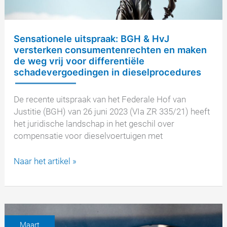
Sensationele uitspraak: BGH & HvJ
versterken consumentenrechten en maken
de weg vrij voor differentiële
schadevergoedingen in dieselprocedures
De recente uitspraak van het Federale Hof van
Justitie (BGH) van 26 juni 2023 (VIa ZR 335/21) heeft
het juridische landschap in het geschil over
compensatie voor dieselvoertuigen met
Sensationele
Naar het artikel »
uitspraak:
BGH
&
HvJ
versterken
Maart