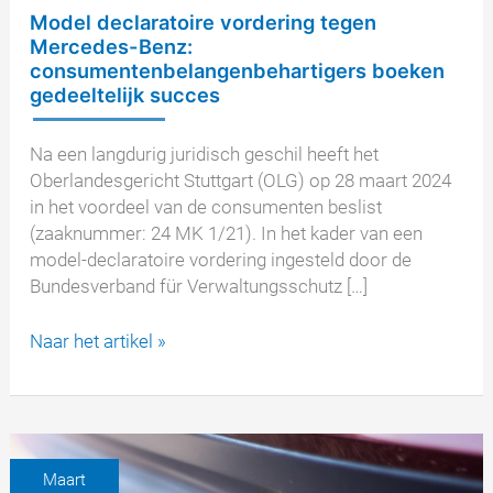
Model declaratoire vordering tegen
Mercedes-Benz:
consumentenbelangenbehartigers boeken
gedeeltelijk succes
Na een langdurig juridisch geschil heeft het
Oberlandesgericht Stuttgart (OLG) op 28 maart 2024
in het voordeel van de consumenten beslist
(zaaknummer: 24 MK 1/21). In het kader van een
model-declaratoire vordering ingesteld door de
Bundesverband für Verwaltungsschutz […]
Model
Naar het artikel »
declaratoire
vordering
tegen
Mercedes-
Benz:
Maart