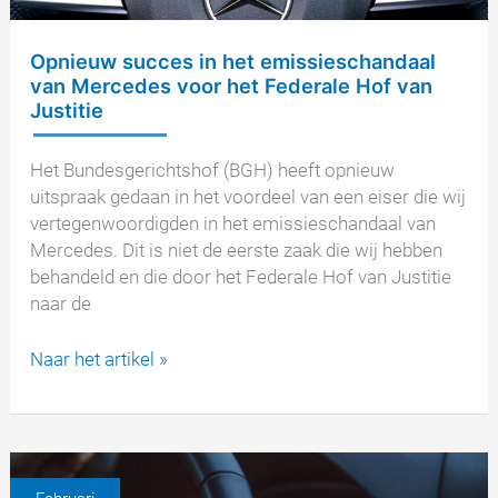
Opnieuw succes in het emissieschandaal
van Mercedes voor het Federale Hof van
Justitie
Het Bundesgerichtshof (BGH) heeft opnieuw
uitspraak gedaan in het voordeel van een eiser die wij
vertegenwoordigden in het emissieschandaal van
Mercedes. Dit is niet de eerste zaak die wij hebben
behandeld en die door het Federale Hof van Justitie
naar de
Opnieuw
Naar het artikel »
succes
in
het
emissieschandaal
van