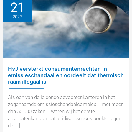
21
consumentenrechten
en
2023
maken
de
weg
vrij
voor
differentiële
schadevergoedingen
in
HvJ versterkt consumentenrechten in
dieselprocedures
emissieschandaal en oordeelt dat thermisch
raam illegaal is
Als een van de leidende advocatenkantoren in het
zogenaamde emissieschandaalcomplex – met meer
dan 50.000 zaken – waren wij het eerste
advocatenkantoor dat juridisch succes boekte tegen
de […]