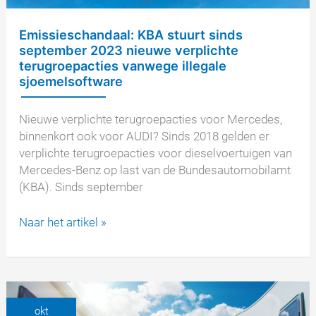
Emissieschandaal: KBA stuurt sinds
september 2023 nieuwe verplichte
terugroepacties vanwege illegale
sjoemelsoftware
Nieuwe verplichte terugroepacties voor Mercedes,
binnenkort ook voor AUDI? Sinds 2018 gelden er
verplichte terugroepacties voor dieselvoertuigen van
Mercedes-Benz op last van de Bundesautomobilamt
(KBA). Sinds september
Emissieschandaal:
Naar het artikel »
KBA
stuurt
sinds
september
2023
okt