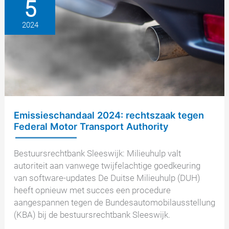
5
consumentenbelangenbehartigers
boeken
2024
gedeeltelijk
succes
Emissieschandaal 2024: rechtszaak tegen
Federal Motor Transport Authority
Bestuursrechtbank Sleeswijk: Milieuhulp valt
autoriteit aan vanwege twijfelachtige goedkeuring
van software-updates De Duitse Milieuhulp (DUH)
heeft opnieuw met succes een procedure
aangespannen tegen de Bundesautomobilausstellung
(KBA) bij de bestuursrechtbank Sleeswijk.