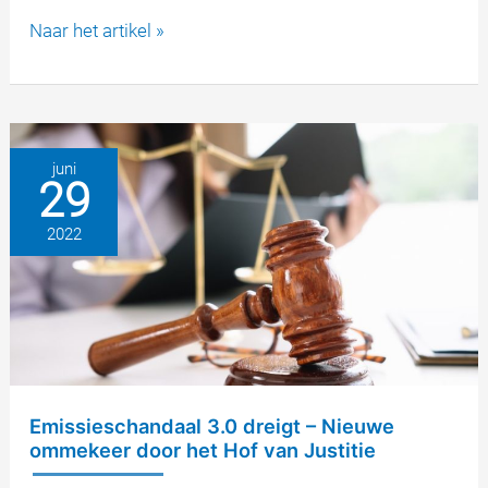
HvJ
Naar het artikel »
versterkt
consumentenrechten
in
emissieschandaal
en
juni
29
oordeelt
dat
2022
thermisch
raam
illegaal
is
Emissieschandaal 3.0 dreigt – Nieuwe
ommekeer door het Hof van Justitie