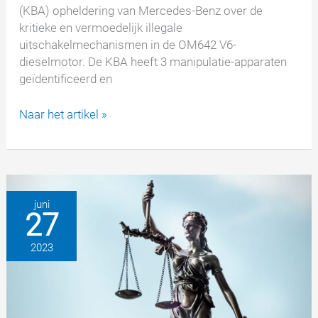
(KBA) opheldering van Mercedes-Benz over de
kritieke en vermoedelijk illegale
uitschakelmechanismen in de OM642 V6-
dieselmotor. De KBA heeft 3 manipulatie-apparaten
geïdentificeerd en
Dieselschandaal:
Naar het artikel »
Mercedes-
Benz
dreigt
te
worden
juni
27
gesloten
vanwege
2023
illegale
manipulatie
van
emissiesoftware