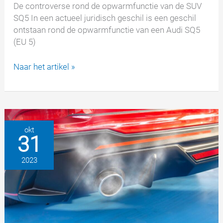
De controverse rond de opwarmfunctie van de SUV
SQ5 In een actueel juridisch geschil is een geschil
ontstaan rond de opwarmfunctie van een Audi SQ5
(EU 5)
Dieselgate:
Naar het artikel »
Nieuwe
ontwikkelingen
in
het
Audi-
okt
31
emissieschandaal
2023