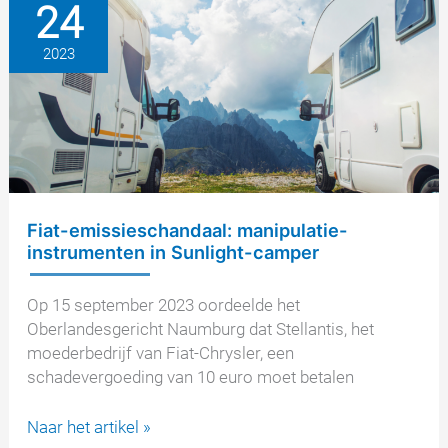
24
nieuwe
verplichte
2023
terugroepacties
vanwege
illegale
sjoemelsoftware
Fiat-emissieschandaal: manipulatie-
instrumenten in Sunlight-camper
Op 15 september 2023 oordeelde het
Oberlandesgericht Naumburg dat Stellantis, het
moederbedrijf van Fiat-Chrysler, een
schadevergoeding van 10 euro moet betalen
Fiat-
Naar het artikel »