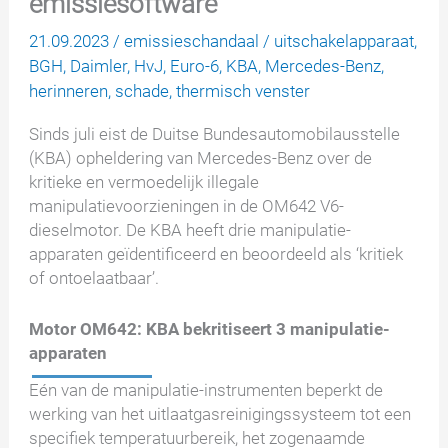
emissiesoftware
21.09.2023
/
emissieschandaal
/
uitschakelapparaat
,
BGH
,
Daimler
,
HvJ
,
Euro-6
,
KBA
,
Mercedes-Benz
,
herinneren
,
schade
,
thermisch venster
Sinds juli eist de Duitse Bundesautomobilausstelle
(KBA) opheldering van Mercedes-Benz over de
kritieke en vermoedelijk illegale
manipulatievoorzieningen in de OM642 V6-
dieselmotor. De KBA heeft drie manipulatie-
apparaten geïdentificeerd en beoordeeld als ‘kritiek
of ontoelaatbaar’.
Motor OM642: KBA bekritiseert 3 manipulatie-
apparaten
Eén van de manipulatie-instrumenten beperkt de
werking van het uitlaatgasreinigingssysteem tot een
specifiek temperatuurbereik, het zogenaamde