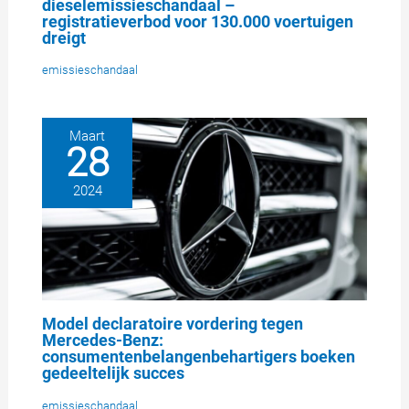
dieselemissieschandaal –
registratieverbod voor 130.000 voertuigen
dreigt
emissieschandaal
Maart
28
2024
Model declaratoire vordering tegen
Mercedes-Benz:
consumentenbelangenbehartigers boeken
gedeeltelijk succes
emissieschandaal