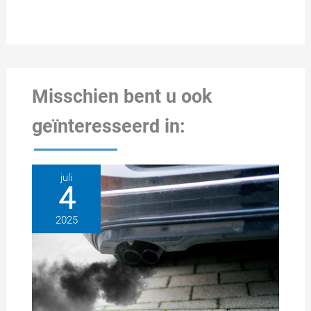
Misschien bent u ook
geïnteresseerd in:
juli
4
2025