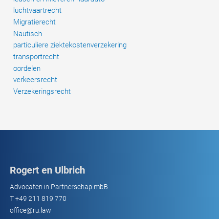
luchtvaartrecht
Migratierecht
Nautisch
particuliere ziektekostenverzekering
transportrecht
oordelen
verkeersrecht
Verzekeringsrecht
Rogert en Ulbrich
Advocaten in Partnerschap mbB
T
+49 211 819 770
office@ru.law