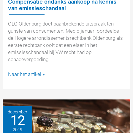
Compensatie ondanks aankoop na kennis
van emissieschandaal
OLG Oldenburg doet baanbrekende uitspraak ten
gunste van consumenten. Medio januari oordeelde
de Hogere arrondissementsrechtbank Oldenburg als
eerste rechtbank ooit dat een eiser in het
emissieschandaal bij VW recht had op
schadevergoeding.
Compensatie
Naar het artikel »
ondanks
aankoop
na
kennis
van
december
12
emissieschandaal
2019