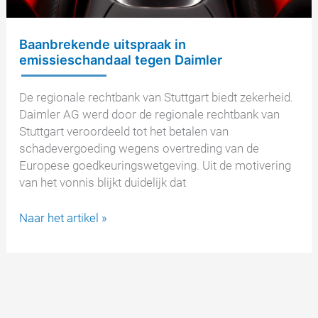
Baanbrekende uitspraak in
emissieschandaal tegen Daimler
De regionale rechtbank van Stuttgart biedt zekerheid.
Daimler AG werd door de regionale rechtbank van
Stuttgart veroordeeld tot het betalen van
schadevergoeding wegens overtreding van de
Europese goedkeuringswetgeving. Uit de motivering
van het vonnis blijkt duidelijk dat
Baanbrekende
Naar het artikel »
uitspraak
in
emissieschandaal
tegen
Daimler