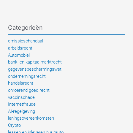
Categorieën
emissieschandaal
arbeidsrecht
Automobiel
bank- en kapitaalmarktrecht
gegevensbeschermingswet
ondernemingsrecht
handelsrecht
onroerend goed recht
vaccinschade
Internetfraude
AI-regelgeving
leningsovereenkomsten
Crypto
leasen en inleveren huurauto