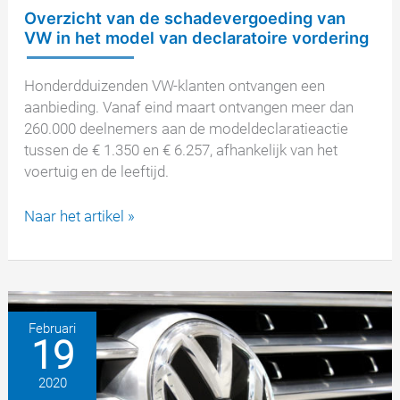
Overzicht van de schadevergoeding van
VW in het model van declaratoire vordering
Honderdduizenden VW-klanten ontvangen een
aanbieding. Vanaf eind maart ontvangen meer dan
260.000 deelnemers aan de modeldeclaratieactie
tussen de € 1.350 en € 6.257, afhankelijk van het
voertuig en de leeftijd.
Overzicht
Naar het artikel »
van
de
schadevergoeding
van
VW
Februari
19
in
het
2020
model