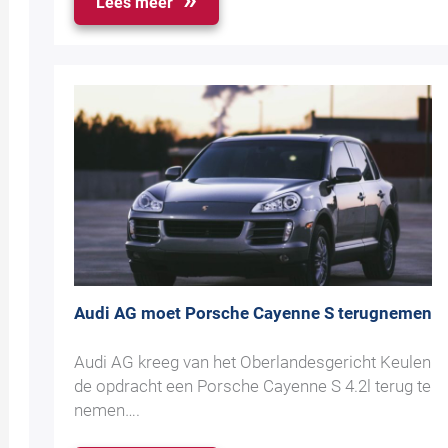
Lees meer
Audi AG moet Porsche Cayenne S terugnemen
Audi AG kreeg van het Oberlandesgericht Keulen
de opdracht een Porsche Cayenne S 4.2l terug te
nemen….