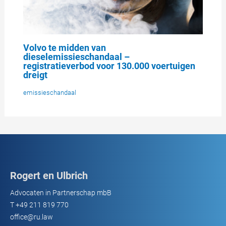
Volvo te midden van
dieselemissieschandaal –
registratieverbod voor 130.000 voertuigen
dreigt
emissieschandaal
Rogert en Ulbrich
Advocaten in Partnerschap mbB
T
+49 211 819 770
office@ru.law