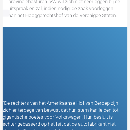
provinciebesturen. VW wil zich niet neerleggen bij de
uitspraak en zal, indien nodig, de zaak voorleggen
aan het Hooggerechtshof van de Verenigde Staten.
“De rechters van het Amerikaanse Hof van Beroep zijn
zich er terdege van bewust dat hun stem kan leiden tot
gigantische boetes voor Volkswagen. Hun besluit is
echter gebaseerd op het feit dat de autofabrikant niet