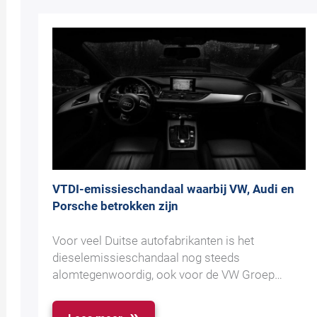
VTDI-emissieschandaal waarbij VW, Audi en
Porsche betrokken zijn
Voor veel Duitse autofabrikanten is het
dieselemissieschandaal nog steeds
alomtegenwoordig, ook voor de VW Groep…