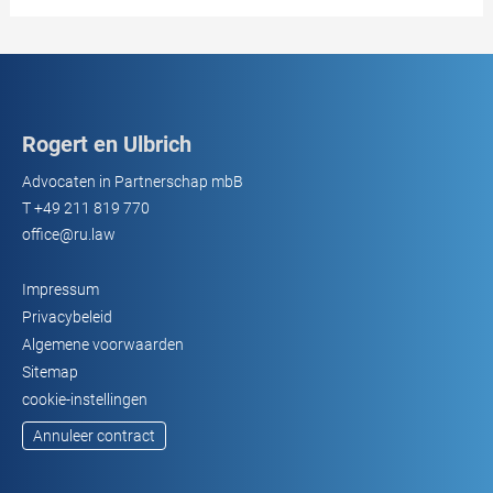
Rogert en Ulbrich
Advocaten in Partnerschap mbB
T
+49 211 819 770
office@ru.law
Impressum
Privacybeleid
Algemene voorwaarden
Sitemap
cookie-instellingen
Annuleer contract