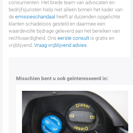
consumenten. Het brede team van advocaten en
bedrijfsjuristen hielp niet alleen binnen het kader van
de
emissieschandaal
heeft al duizenden opgelichte
klanten schadeloos gesteld en daarmee een
waardevolle bijdrage geleverd aan het bereiken van
rechtvaardigheid. Ons
eerste consult
is gratis en
vrijblijvend.
Vraag vrijblijvend advies.
Misschien bent u ook geïnteresseerd in: