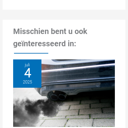
Misschien bent u ook
geïnteresseerd in:
juli
4
2025