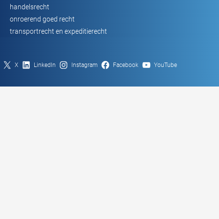
handelsrecht
onroerend goed recht
transportrecht en expeditierecht
X
LinkedIn
Instagram
Facebook
YouTube