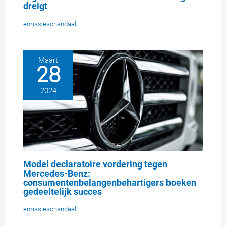
dreigt
emissieschandaal
Maart
28
2024
Model declaratoire vordering tegen
Mercedes-Benz:
consumentenbelangenbehartigers boeken
gedeeltelijk succes
emissieschandaal