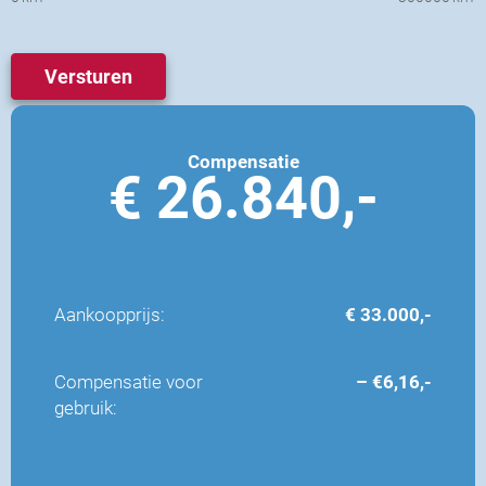
S
c
h
Versturen
a
d
e
Compensatie
€ 26.840,-
Aankoopprijs:
€ 33.000,-
Compensatie voor
– €6,16,-
gebruik: