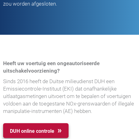
zou worden afgesloten.
Heeft uw voertuig een ongeautoriseerde
uitschakelvoorziening?
Sinds 2016 heeft de Duitse milieudienst DUH een
Emissiecontrole-Instituut (EKI) dat onafhankelijke
uitlaatgasmetingen uitvoert om te bepalen of voertuigen
voldoen aan de toegestane NOx-grenswaarden of illegale
manipulatie-instrumenten (AE) hebben.
DUH online controle