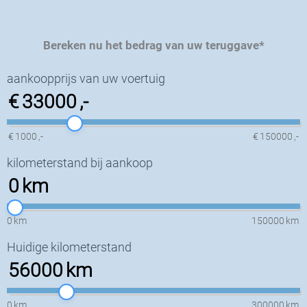
Bereken nu het bedrag van uw teruggave*
R
aankoopprijs van uw voertuig
e
€
33000
,-
k
e
n
€
1000
,-
€
150000
,-
m
kilometerstand bij aankoop
a
0
km
c
h
i
0
km
150000
km
n
Huidige kilometerstand
e
-
56000
km
A
S
0
km
300000
km