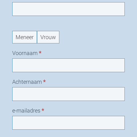
e
u
w
v
e
r
Meneer
Vrouw
z
o
Voornaam
*
e
k
Achternaam
*
e-mailadres
*