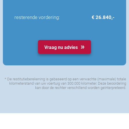
resterende vordering:
€ 26.840,-
Vraag nu advies
* De restitutieberekening is gebaseerd op een verwachte (maximale) totale
kilometerstand van uw voertuig van 300.000 kilometer. Deze beoordeling
kan door de rechter verschillend worden geïnterpreteerd.