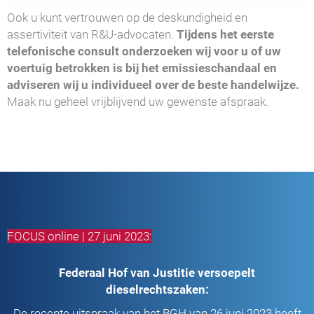
Ook u kunt vertrouwen op de deskundigheid en
assertiviteit van R&U-advocaten.
Tijdens het eerste
telefonische consult onderzoeken wij voor u of uw
voertuig betrokken is bij het emissieschandaal en
adviseren wij u individueel over de beste handelwijze.
Maak nu geheel vrijblijvend uw gewenste afspraak.
FOCUS online | 27 juni 2023:
Federaal Hof van Justitie versoepelt
dieselrechtszaken:
De recente uitspraak van het BGH van 26 juni 2023 heeft