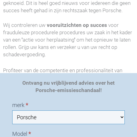
geknoeid. Dit is heel goed nieuws voor iedereen die geen
succes heeft gehad in zijn rechtszaak tegen Porsche.
Wij controleren uw
vooruitzichten op succes
voor
frauduleuze procedurele procedures uw zaak in het kader
van een
'
actie voor herplaatsing
'
om het opnieuw te laten
rollen. Grijp uw kans en verzeker u van uw recht op
schadevergoeding.
Profiteer van de competentie en professionaliteit van
R&U-advocaten. Als onderdeel van de
eerste telefonisch
Ontvang nu vrijblijvend advies over het
consult
Wij onderzoeken voor u of uw voertuig betrokken
Porsche-emissieschandaal!
is bij het emissieschandaal en ontwikkelen een oplossing
op maat voor uw geval.
Maak nu uw gewenste afspraak
A
merk
*
en laat u vrijblijvend informeren.
S
-
N
i
Model
*