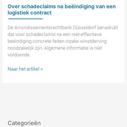
Over schadeclaims na beëindiging van een
logistiek contract
De Arrondissementsrechtbank Düsseldorf benadrukt
dat voor schadeclaims na een niet-effectieve
beëindiging concrete feiten inzake winstderving
noodzakelijk zijn. Algemene informatie is niet
voldoende.
Over
Naar het artikel »
schadeclaims
na
beëindiging
van
een
logistiek
contract
Categorieën