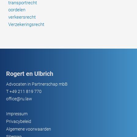
transportrecht
oordelen
verkeersrecht
Verzekeringsrecht
Rogert en Ulbrich
Advocaten in Partnerschap mbB
T
+49 211 819 770
office@ru.law
Impressum
Privacybeleid
Algemene voorwaarden
Sitemap