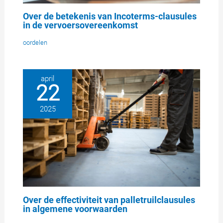
Over de betekenis van Incoterms-clausules
in de vervoersovereenkomst
oordelen
april
22
2025
Over de effectiviteit van palletruilclausules
in algemene voorwaarden