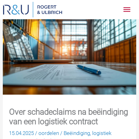
Ga
Hoo
naar
inhoud
Over schadeclaims na beëindiging
van een logistiek contract
15.04.2025
/
oordelen
/
Beëindiging
,
logistiek