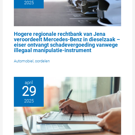
2025
Hogere regionale rechtbank van Jena
veroordeelt Mercedes-Benz in dieselzaak –
eiser ontvangt schadevergoeding vanwege
illegaal manipulatie-instrument
Automobiel
,
oordelen
april
29
2025