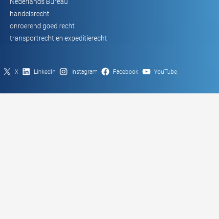
Nederlands Bureau
handelsrecht
onroerend goed recht
transportrecht en expeditierecht
X
LinkedIn
Instagram
Facebook
YouTube