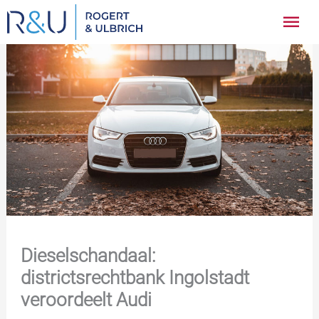
Ga
Hoo
naar
inhoud
Dieselschandaal:
districtsrechtbank Ingolstadt
veroordeelt Audi