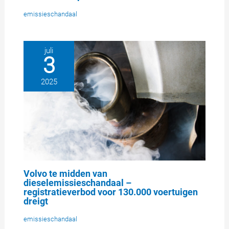
emissieschandaal
juli
3
2025
Volvo te midden van
dieselemissieschandaal –
registratieverbod voor 130.000 voertuigen
dreigt
emissieschandaal