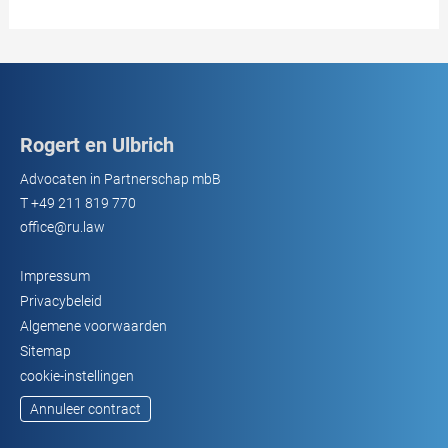
Rogert en Ulbrich
Advocaten in Partnerschap mbB
T
+49 211 819 770
office@ru.law
Impressum
Privacybeleid
Algemene voorwaarden
Sitemap
cookie-instellingen
Annuleer contract