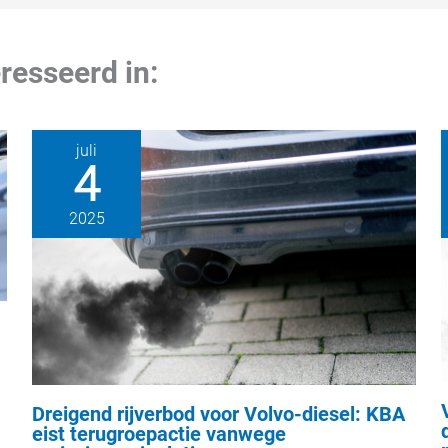
resseerd in:
juli
4
2025
Dreigend rijverbod voor Volvo-diesel: KBA
eist terugroepactie vanwege