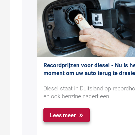
Recordprijzen voor diesel - Nu is h
moment om uw auto terug te draai
Diesel staat in Duitsland op recordh
en ook benzine nadert een…
Lees meer