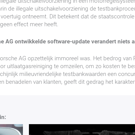
gale uitschakelvoorziening in een motorregelsysteem, li
in de illegale uitschakelvoorziening de testbankproc
et voertuig ontneemt. Dit betekent dat de staatscontrol
geen effect meer heeft.
e AG ontwikkelde software-update verandert niets a
orsche AG opzettelijk immoreel was. Het bedrog van 
r uitlaatgasreiniging te omzeilen, om zo kosten te b
ijnlijk milieuvriendelijke testbankwaarden een concur
en benadelen van klanten, geeft dit gedrag het karakter
in: