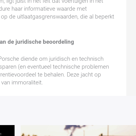
gt juist in het feit dat voertuigen in het
edure haar informatieve waarde met
e op de uitlaatgasgrenswaarden, die al beperkt
an de juridische beoordeling
Porsche diende om juridisch en technisch
esparen (en eventueel technische problemen
rentievoordeel te behalen. Deze jacht op
 van immoraliteit.