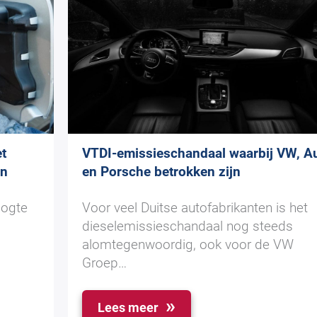
et
VTDI-emissieschandaal waarbij VW, A
en
en Porsche betrokken zijn
oogte
Voor veel Duitse autofabrikanten is het
dieselemissieschandaal nog steeds
alomtegenwoordig, ook voor de VW
Groep…
Lees meer