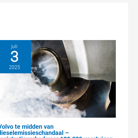
juli
3
2025
Volvo te midden van
dieselemissieschandaal –