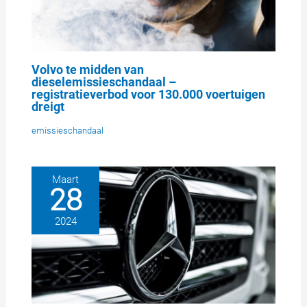
Volvo te midden van
dieselemissieschandaal –
registratieverbod voor 130.000 voertuigen
dreigt
emissieschandaal
Maart
28
2024