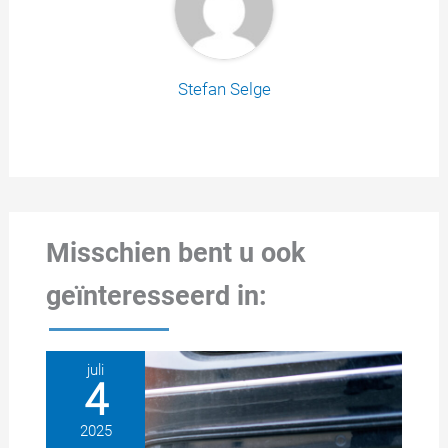
Stefan Selge
Misschien bent u ook
geïnteresseerd in:
juli
4
2025