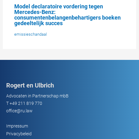
Model declaratoire vordering tegen
Mercedes-Benz:
consumentenbelangenbehartigers boeken
gedeeltelijk succes
emissieschandaal
Rogert en Ulbrich
Advocaten in Partnerschap mbB
T
+49 211 819 770
office@ru.law
Impressum
Privacybeleid