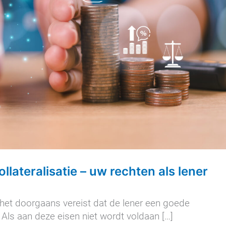
llateralisatie – uw rechten als lener
s het doorgaans vereist dat de lener een goede
Als aan deze eisen niet wordt voldaan […]