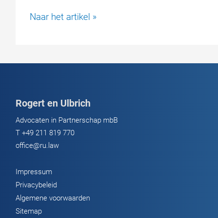
Vrijgave
Naar het artikel »
van
onderpand
bij
overcollateralisatie
–
uw
Rogert en Ulbrich
rechten
als
Advocaten in Partnerschap mbB
lener
T
+49 211 819 770
office@ru.law
Impressum
Privacybeleid
Algemene voorwaarden
Sitemap