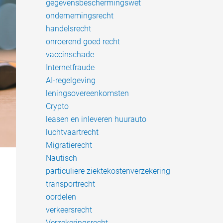
gegevensbeschermingswet
ondernemingsrecht
handelsrecht
onroerend goed recht
vaccinschade
Internetfraude
AI-regelgeving
leningsovereenkomsten
Crypto
leasen en inleveren huurauto
luchtvaartrecht
Migratierecht
Nautisch
particuliere ziektekostenverzekering
transportrecht
oordelen
verkeersrecht
Verzekeringsrecht