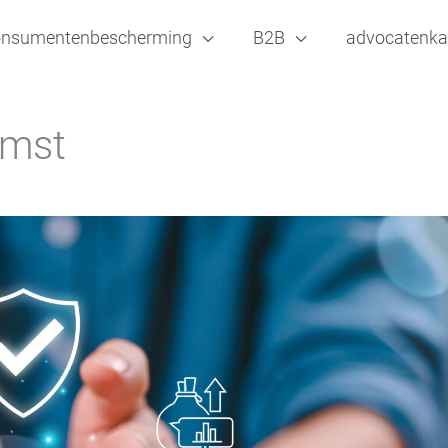
onsumentenbescherming
B2B
advocatenka
omst