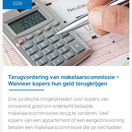
2026
en
656d
van
het
Duitse
Burgerlijk
Wetboek
(BGB)
eenvoudig
uitgelegd.
Terugvordering van makelaarscommissie –
Wanneer kopers hun geld terugkrijgen
Drie juridische mogelijkheden voor kopers van
onroerend goed om onterecht betaalde
makelaarscommissies terug te vorderen. Veel
kopers van een appartement of een eengezinswoning
betalen een makelaarscommissie die ze niet hadden