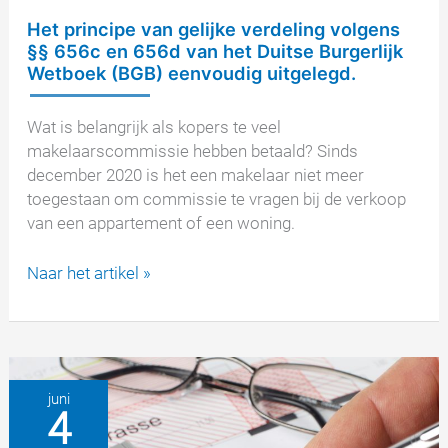
Het principe van gelijke verdeling volgens
§§ 656c en 656d van het Duitse Burgerlijk
Wetboek (BGB) eenvoudig uitgelegd.
Wat is belangrijk als kopers te veel
makelaarscommissie hebben betaald? Sinds
december 2020 is het een makelaar niet meer
toegestaan om commissie te vragen bij de verkoop
van een appartement of een woning.
Het
Naar het artikel »
principe
van
gelijke
verdeling
volgens
juni
4
§§
656c