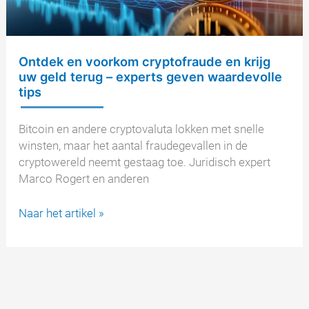
Ontdek en voorkom cryptofraude en krijg
uw geld terug – experts geven waardevolle
tips
Bitcoin en andere cryptovaluta lokken met snelle
winsten, maar het aantal fraudegevallen in de
cryptowereld neemt gestaag toe. Juridisch expert
Marco Rogert en anderen
Ontdek
Naar het artikel »
en
voorkom
cryptofraude
en
krijg