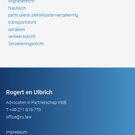
Migratierecht
Nautisch
particuliere ziektekostenverzekering
transportrecht
oordelen
verkeersrecht
Verzekeringsrecht
Rogert en Ulbrich
Advocaten in Partnerschap mbB
T
+49 211 819 770
office@ru.law
Impressum