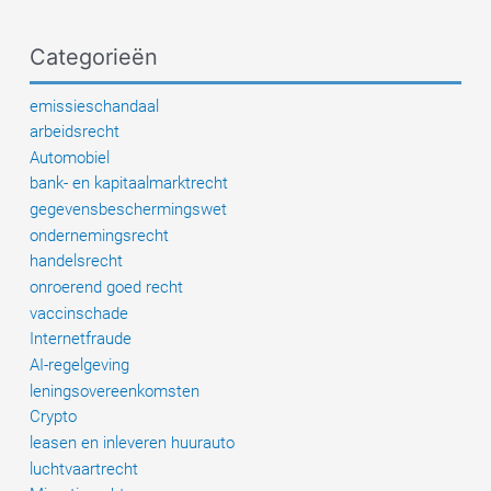
uw
geld
Categorieën
terug
–
emissieschandaal
experts
arbeidsrecht
geven
Automobiel
waardevolle
bank- en kapitaalmarktrecht
tips
gegevensbeschermingswet
ondernemingsrecht
handelsrecht
onroerend goed recht
vaccinschade
Internetfraude
AI-regelgeving
leningsovereenkomsten
Crypto
leasen en inleveren huurauto
luchtvaartrecht