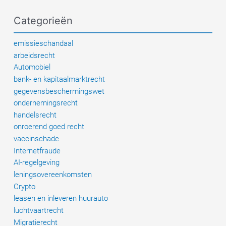
welk
Categorieën
land?
emissieschandaal
arbeidsrecht
Automobiel
bank- en kapitaalmarktrecht
gegevensbeschermingswet
ondernemingsrecht
handelsrecht
onroerend goed recht
vaccinschade
Internetfraude
AI-regelgeving
leningsovereenkomsten
Crypto
leasen en inleveren huurauto
luchtvaartrecht
Migratierecht