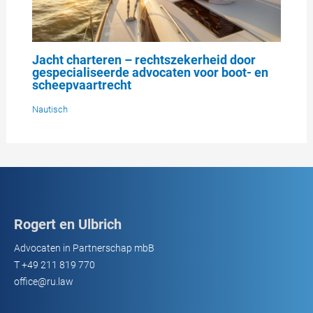
Jacht charteren – rechtszekerheid door
gespecialiseerde advocaten voor boot- en
scheepvaartrecht
Nautisch
Rogert en Ulbrich
Advocaten in Partnerschap mbB
T
+49 211 819 770
office@ru.law