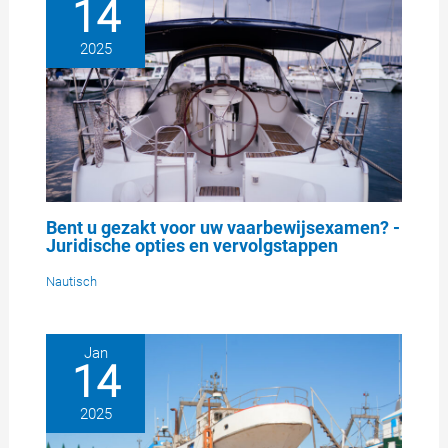
14
2025
Bent u gezakt voor uw vaarbewijsexamen? -
Juridische opties en vervolgstappen
Nautisch
Jan
14
2025