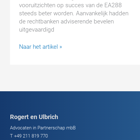
vooruitzichten op succes van de EA288
steeds beter worden. Aanvankelijk hadden
de rechtbanken adviserende bevelen
uitgevaardigd
Ongeautoriseerd
Naar het artikel »
uitschakelapparaat
ook
in
de
EA288
Rogert en Ulbrich
Advocaten in Partnerschap mbB
T
+49 211 819 770