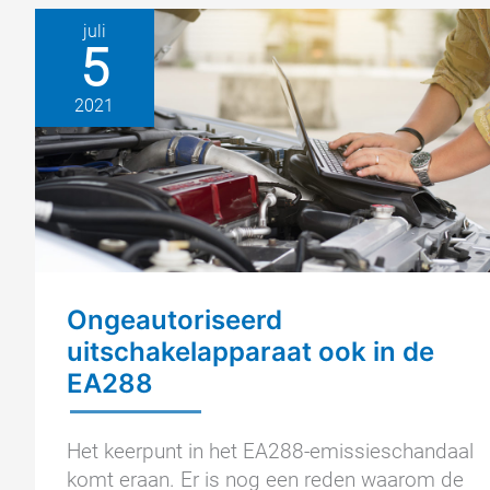
juli
5
2021
Ongeautoriseerd
uitschakelapparaat ook in de
EA288
Het keerpunt in het EA288-emissieschandaal
komt eraan. Er is nog een reden waarom de