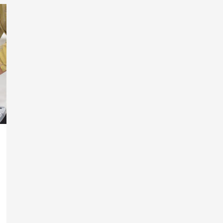
accepteren
ten
gunste
van
gewonde
VW-
bestuurder
met
EA288-
motor