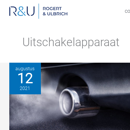
Ga
naar
c
inhoud
Uitschakelapparaat
augustus
12
2021