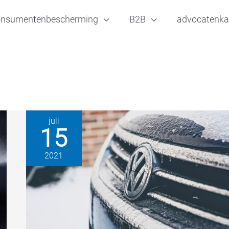
onsumentenbescherming
B2B
advocatenka
juli
15
2021