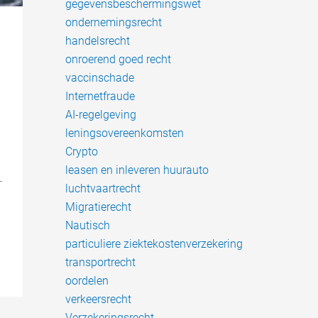
gegevensbeschermingswet
ondernemingsrecht
handelsrecht
onroerend goed recht
vaccinschade
Internetfraude
AI-regelgeving
leningsovereenkomsten
Crypto
leasen en inleveren huurauto
-
luchtvaartrecht
Migratierecht
Nautisch
particuliere ziektekostenverzekering
transportrecht
oordelen
verkeersrecht
Verzekeringsrecht