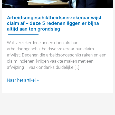
Arbeidsongeschiktheidsverzekeraar wijst
claim af – deze 5 redenen liggen er bijna
altijd aan ten grondslag
Wat verzekerden kunnen doen als hun
arbeidsongeschiktheidsverzekeraar hun claim
afwijst: Degenen die arbeidsongeschikt raken en een
claim indienen, krijgen vaak te maken met een
afwijzing – vaak ondanks duidelijke […]
Arbeidsongeschiktheidsverzekeraar
Naar het artikel »
wijst
claim
af
–
deze