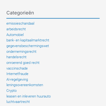
5
redenen
Categorieën
liggen
er
emissieschandaal
bijna
arbeidsrecht
altijd
Automobiel
aan
bank- en kapitaalmarktrecht
ten
gegevensbeschermingswet
grondslag
ondernemingsrecht
handelsrecht
onroerend goed recht
vaccinschade
Internetfraude
AI-regelgeving
leningsovereenkomsten
Crypto
leasen en inleveren huurauto
luchtvaartrecht