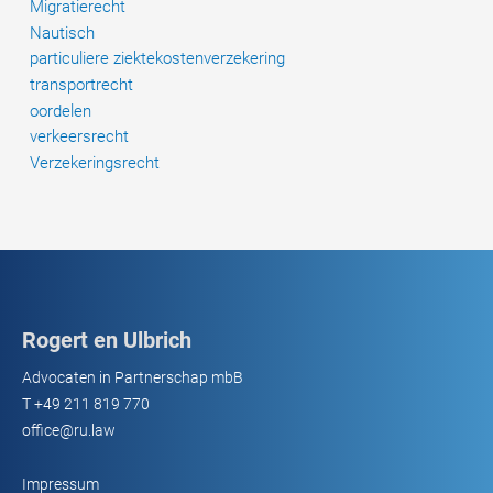
Migratierecht
Nautisch
particuliere ziektekostenverzekering
transportrecht
oordelen
verkeersrecht
Verzekeringsrecht
Rogert en Ulbrich
Advocaten in Partnerschap mbB
T
+49 211 819 770
office@ru.law
Impressum