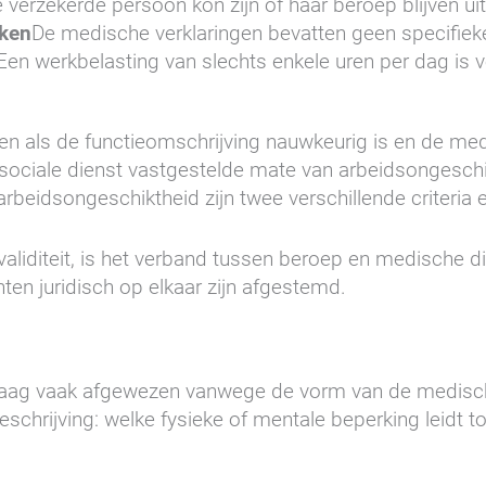
 verzekerde persoon kon zijn of haar beroep blijven u
aken
De medische verklaringen bevatten geen specifieke v
Een werkbelasting van slechts enkele uren per dag is 
en als de functieomschrijving nauwkeurig is en de med
de sociale dienst vastgestelde mate van arbeidsongesch
beidsongeschiktheid zijn twee verschillende criteria 
nvaliditeit, is het verband tussen beroep en medische d
en juridisch op elkaar zijn afgestemd.
aanvraag vaak afgewezen vanwege de vorm van de medisc
schrijving: welke fysieke of mentale beperking leidt t