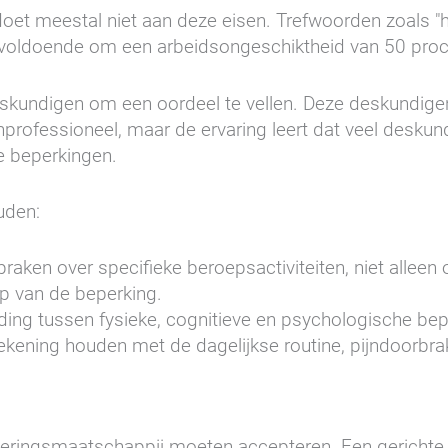
oet meestal niet aan deze eisen. Trefwoorden zoals "h
onvoldoende om een arbeidsongeschiktheid van 50 proc
eskundigen om een oordeel te vellen. Deze deskundige
nprofessioneel, maar de ervaring leert dat veel desku
e beperkingen.
uden:
praken over specifieke beroepsactiviteiten, niet alleen 
p van de beperking.
iding tussen fysieke, cognitieve en psychologische be
Rekening houden met de dagelijkse routine, pijndoorbr
eringsmaatschappij moeten accepteren. Een gerichte v