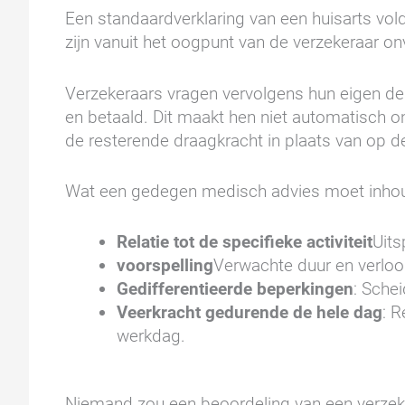
Een standaardverklaring van een huisarts vold
zijn vanuit het oogpunt van de verzekeraar 
Verzekeraars vragen vervolgens hun eigen d
en betaald. Dit maakt hen niet automatisch o
de resterende draagkracht in plaats van op d
Wat een gedegen medisch advies moet inho
Relatie tot de specifieke activiteit
Uits
voorspelling
Verwachte duur en verloo
Gedifferentieerde beperkingen
: Sche
Veerkracht gedurende de hele dag
: 
werkdag.
Niemand zou een beoordeling van een verzek