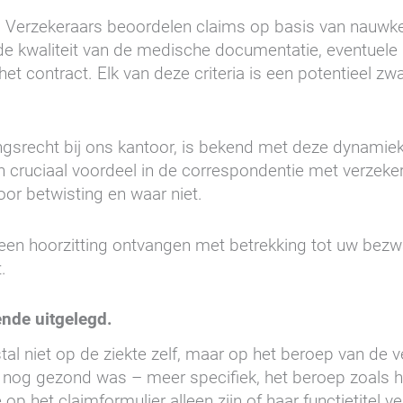
. Verzekeraars beoordelen claims op basis van nauwke
t, de kwaliteit van de medische documentatie, eventuel
 het contract. Elk van deze criteria is een potentieel zw
ngsrecht bij ons kantoor, is bekend met deze dynamiek
s een cruciaal voordeel in de correspondentie met verze
oor betwisting en waar niet.
 een hoorzitting ontvangen met betrekking tot uw bezw
.
ende uitgelegd.
tal niet op de ziekte zelf, maar op het beroep van de 
zij nog gezond was – meer specifiek, het beroep zoals h
p het claimformulier alleen zijn of haar functietitel ve