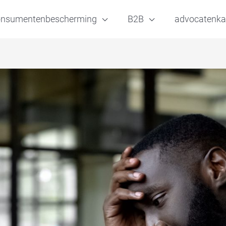
onsumentenbescherming
B2B
advocatenka