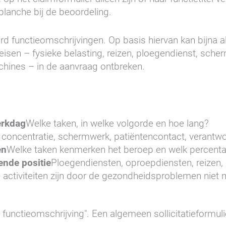
lanche bij de beoordeling.
d functieomschrijvingen. Op basis hiervan kan bijna al
isen – fysieke belasting, reizen, ploegendienst, schermt
hines – in de aanvraag ontbreken.
erkdag
Welke taken, in welke volgorde en hoe lang?
n, concentratie, schermwerk, patiëntencontact, verantwo
en
Welke taken kenmerken het beroep en welk percenta
ende positie
Ploegendiensten, oproepdiensten, reizen, l
activiteiten zijn door de gezondheidsproblemen niet 
 functieomschrijving". Een algemeen sollicitatieformulie