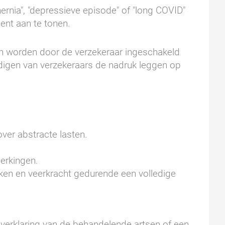
ernia", "depressieve episode" of "long COVID"
ent aan te tonen.
n worden door de verzekeraar ingeschakeld
ndigen van verzekeraars de nadruk leggen op
over abstracte lasten.
perkingen.
aken en veerkracht gedurende een volledige
erklaring van de behandelende artsen of een