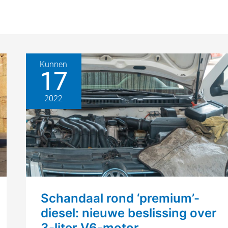
Kunnen
17
2022
Schandaal rond ‘premium’-
diesel: nieuwe beslissing over
3-liter V6-motor