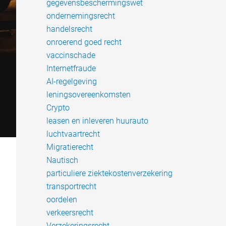
gegevensbeschermingswet
ondernemingsrecht
handelsrecht
onroerend goed recht
vaccinschade
Internetfraude
AI-regelgeving
leningsovereenkomsten
Crypto
leasen en inleveren huurauto
luchtvaartrecht
Migratierecht
Nautisch
particuliere ziektekostenverzekering
transportrecht
oordelen
verkeersrecht
Verzekeringsrecht