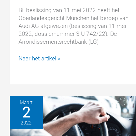
Bij beslissing van 11 mei 2022 heeft het
Oberlandesgericht München het beroep van
Audi AG afgewezen (beslissing van 11 mei
2022, dossiernummer 3 U 742/22). De
Arrondissementsrechtbank (LG)
Hof
Naar het artikel »
van
Beroep
München:
beroep
Audi
Maart
AG
2
afgewezen
2022