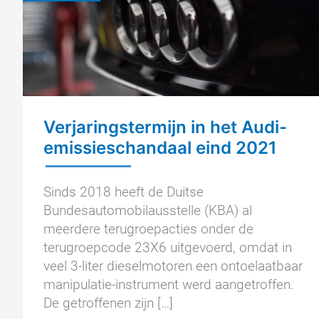
Verjaringstermijn in het Audi-
emissieschandaal eind 2021
Sinds 2018 heeft de Duitse
Bundesautomobilausstelle (KBA) al
meerdere terugroepacties onder de
terugroepcode 23X6 uitgevoerd, omdat in
veel 3-liter dieselmotoren een ontoelaatbaar
manipulatie-instrument werd aangetroffen.
De getroffenen zijn […]