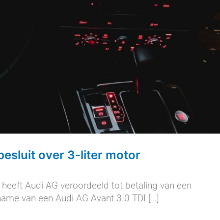
esluit over 3-liter motor
heeft Audi AG veroordeeld tot betaling van een
name van een Audi AG Avant 3.0 TDI […]