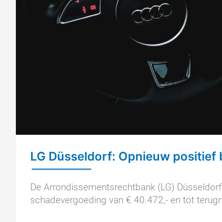
LG Düsseldorf: Opnieuw positief b
De Arrondissementsrechtbank (LG) Düsseldorf 
schadevergoeding van € 40.472,- en tot terug