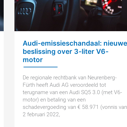
V6-
motor
Audi-emissieschandaal: nieuw
beslissing over 3-liter V6-
motor
De regionale rechtbank van Neurenberg-
Fürth heeft Audi AG veroordeeld tot
terugname van een Audi SQ5 3.0 (met V6-
motor) en betaling van een
schadevergoeding van € 58.971 (vonnis van
2 februari 2022,