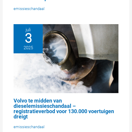
emissieschandaal
juli
3
2025
Volvo te midden van
dieselemissieschandaal –
registratieverbod voor 130.000 voertuigen
dreigt
emissieschandaal