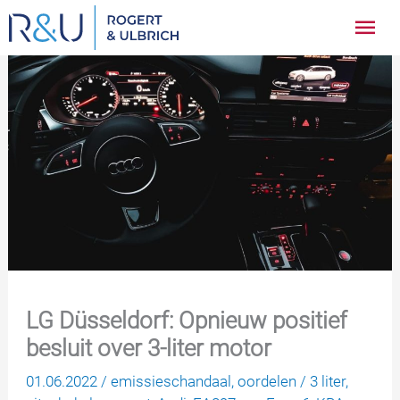
Ga
Hoo
naar
inhoud
LG Düsseldorf: Opnieuw positief
besluit over 3-liter motor
01.06.2022
/
emissieschandaal
,
oordelen
/
3 liter
,