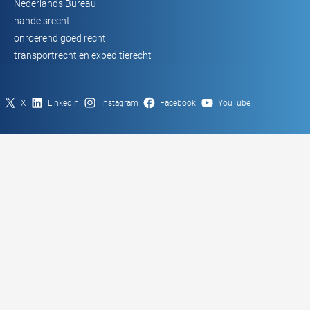
Nederlands Bureau
handelsrecht
onroerend goed recht
transportrecht en expeditierecht
X
LinkedIn
Instagram
Facebook
YouTube