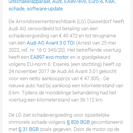
uitschakelapparaat
,
Audi
,
EA897evo
,
Euro-6
,
KBA
,
schade
,
software-update
De Arrondissementsrechtbank (LG) Düsseldorf heeft
Audi AG veroordeeld tot betaling van een
schadevergoeding van € 40.472 en tot terugname
van één
Audi AG Avant 3.0 TDI
(Arrest van 25 mei
2022, ref. nr. 16 O 345/20). Het betreffende voertuig
heeft een
EA897 evo-motor
en is goedgekeurd
volgens EU-norm 6. Eiseres (een stichting) heeft op
24 november 2017 de Audi A6 Avant 3.0 l gekocht
voor een netto aankoopprijs van € 47.305,-. De
nieuwe auto had bij aankoop een kilometerstand van
0 km. Tijdens de mondelinge behandeling had het
voertuig een kilometerstand van 36.112 km.
De LG ziet schadevergoeding voor opzettelijke
immorele schade volgens
§ 826 BGB
gecombineerd
met
§ 31 BGB
zoals gegeven. Door de motor op de