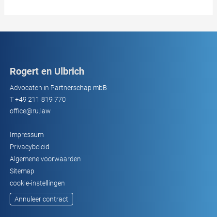
Rogert en Ulbrich
Advocaten in Partnerschap mbB
T
+49 211 819 770
office@ru.law
Impressum
Privacybeleid
Algemene voorwaarden
Sitemap
cookie-instellingen
Annuleer contract