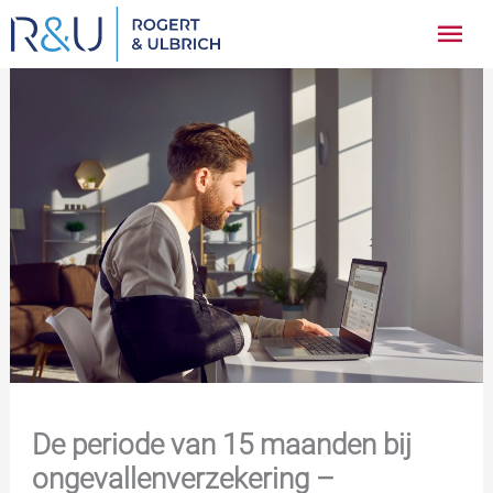
Ga
Hoo
naar
inhoud
De periode van 15 maanden bij
ongevallenverzekering –