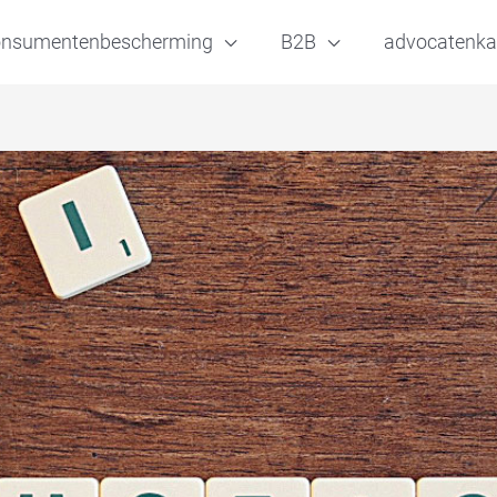
onsumentenbescherming
B2B
advocatenka