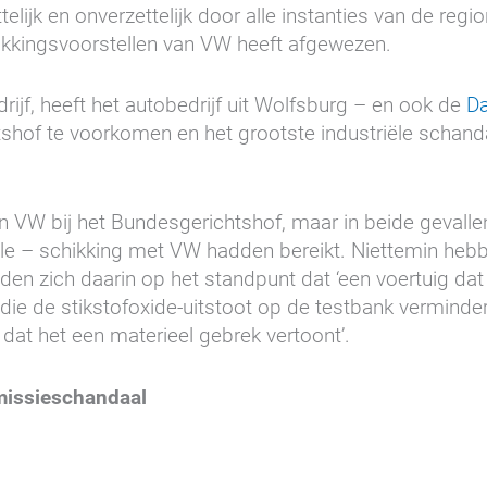
ijk en onverzettelijk door alle instanties van de regi
ikkingsvoorstellen van VW heeft afgewezen.
rijf, heeft het autobedrijf uit Wolfsburg – en ook de
Da
hof te voorkomen en het grootste industriële schanda
n VW bij het Bundesgerichtshof, maar in beide gevalle
yale – schikking met VW hadden bereikt. Niettemin hebb
lden zich daarin op het standpunt dat ‘een voertuig dat
die de stikstofoxide-uitstoot op de testbank verminde
t het een materieel gebrek vertoont’.
missieschandaal