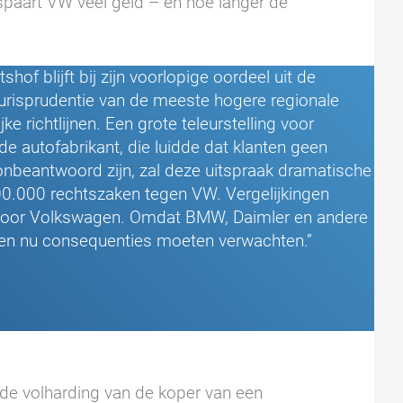
espaart VW veel geld – en hoe langer de
of blijft bij zijn voorlopige oordeel uit de
jurisprudentie van de meeste hogere regionale
e richtlijnen. Een grote teleurstelling voor
de autofabrikant, die luidde dat klanten geen
onbeantwoord zijn, zal deze uitspraak dramatische
00.000 rechtszaken tegen VW. Vergelijkingen
en voor Volkswagen. Omdat BMW, Daimler en andere
– en nu consequenties moeten verwachten.”
an de volharding van de koper van een