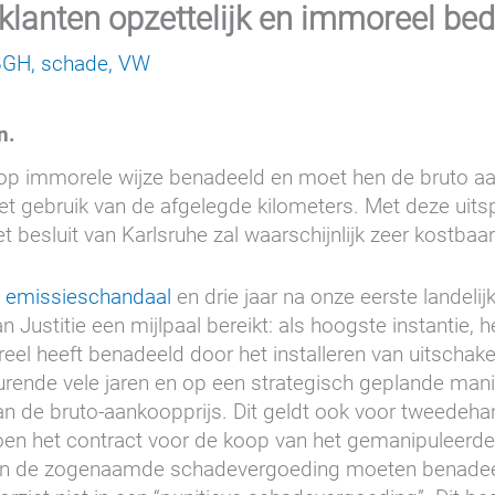
 klanten opzettelijk en immoreel be
BGH
,
schade
,
VW
n.
 op immorele wijze benadeeld en moet hen de bruto aa
t gebruik van de afgelegde kilometers. Met deze uits
t besluit van Karlsruhe zal waarschijnlijk zeer kostb
 emissieschandaal
en drie jaar na onze eerste landelij
 Justitie een mijlpaal bereikt: als hoogste instantie, h
reel heeft benadeeld door het installeren van uitschak
urende vele jaren en op een strategisch geplande man
n de bruto-aankoopprijs. Dit geldt ook voor tweedeha
oen het contract voor de koop van het gemanipuleerde
er van de zogenaamde schadevergoeding moeten benad