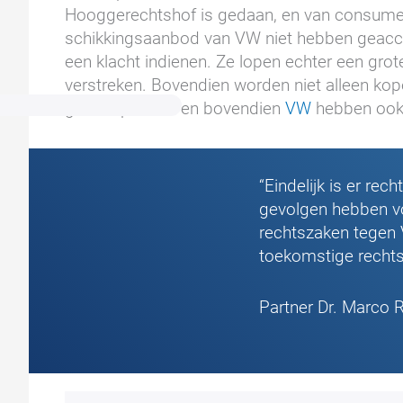
Hooggerechtshof is gedaan, en van consume
schikkingsaanbod van VW niet hebben geacc
een klacht indienen. Ze lopen echter een gro
verstreken. Bovendien worden niet alleen k
gemanipuleerd en bovendien
VW
hebben oo
“Eindelijk is er re
gevolgen hebben vo
rechtszaken tegen 
toekomstige rechts
Partner Dr. Marco 