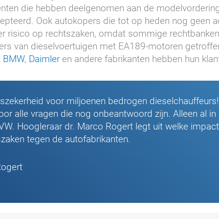
nten die hebben deelgenomen aan de modelvordering 
epteerd. Ook autokopers die tot op heden nog geen 
ter risico op rechtszaken, omdat sommige rechtbanken e
opers van dieselvoertuigen met EA189-motoren getroff
k
BMW
,
Daimler
en andere fabrikanten hebben hun klan
chtszekerheid voor miljoenen bedrogen dieselchauffeur
or alle vragen die nog onbeantwoord zijn. Alleen al 
VW. Hoogleraar dr. Marco Rogert legt uit welke impact
zaken tegen de autofabrikanten.
Rogert