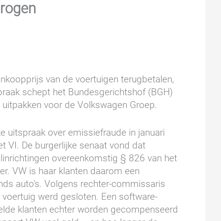
drogen
nkoopprijs van de voertuigen terugbetalen,
praak schept het Bundesgerichtshof (BGH)
aar uitpakken voor de Volkswagen Groep.
ke uitspraak over emissiefraude in januari
et VI. De burgerlijke senaat vond dat
elinrichtingen overeenkomstig § 826 van het
ier. VW is haar klanten daarom een
nds auto's. Volgens rechter-commissaris
 voertuig werd gesloten. Een software-
eelde klanten echter worden gecompenseerd