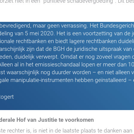
rziet niet in een “punitieve schadevergoeding”. Dit b
 bevredigend, maar geen verrassing. Het Bundesgerichtsh
ling van 5 mei 2020. Het is een voortzetting van de 
onale rechtbanken en biedt lagere rechtbanken duidelijk
schijnlijk zijn dat de BGH de juridische uitspraak van 
den, duidelijk verwerpt. Omdat er nog zoveel vragen 
lleen al in het emissieschandaal lopen er meer dan 1
mst waarschijnlijk nog duurder worden – en niet alle
legale manipulatie-instrumenten hebben geïnstalleerd 
Rogert
derale Hof van Justitie te voorkomen
te rechter is, is niet in de laatste plaats te danken a