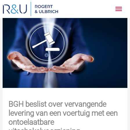
Ga
Hoo
naar
inhoud
BGH beslist over vervangende
levering van een voertuig met een
ontoelaatbare