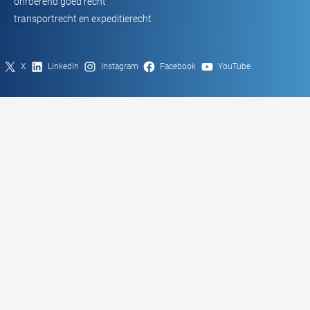
onroerend goed recht
transportrecht en expeditierecht
X
LinkedIn
Instagram
Facebook
YouTube