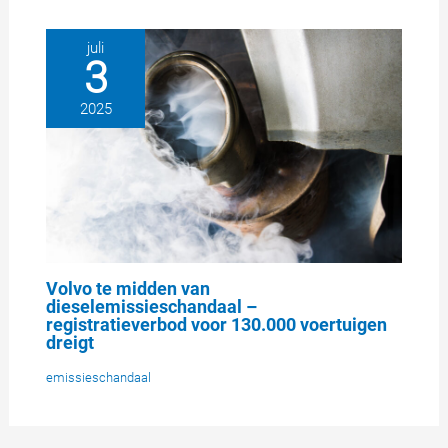
juli
3
2025
Volvo te midden van
dieselemissieschandaal –
registratieverbod voor 130.000 voertuigen
dreigt
emissieschandaal